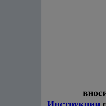
внос
Инструкции
о