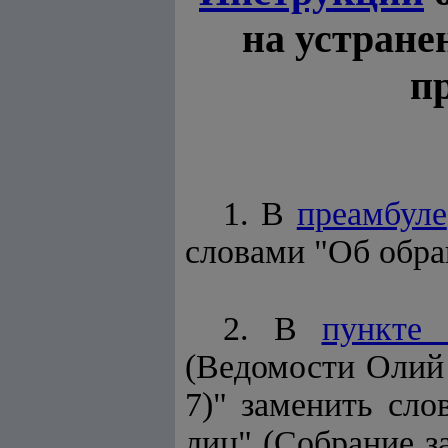
на устране
п
1. В
преамбуле
словами "Об обра
2. В
пункте 
(Ведомости Олий 
7)" заменить сл
лиц" (Собрание з