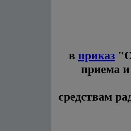
в
приказ
"О
приема и
средствам ра