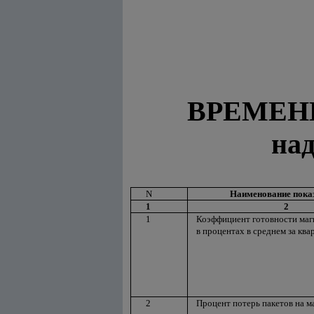
ВРЕМЕН
над
N
Наименование пока
1
2
1
Коэффициент готовности маг
в процентах в среднем за ква
2
Процент потерь пакетов на м