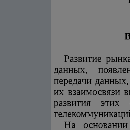
В
Развитие рынк
данных, появле
передачи данных,
их взаимосвязи 
развития этих 
телекоммуникаций
Нa основани