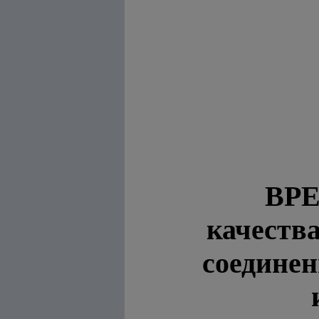
ВР
качеств
соединен