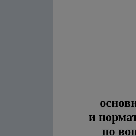
основ
и норма
по во