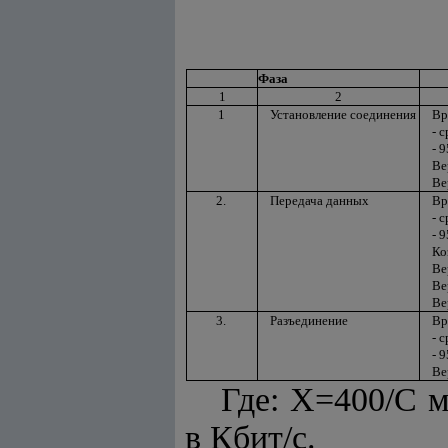
Фаза
1
2
1
Установление соединения
Вр
- 
- 
Ве
Ве
2.
Передача данных
Вр
- 
- 
Ко
Ве
Ве
Ве
3.
Разъединение
Вр
- 
- 
Ве
Где: X=400/С м
в Кбит/с.