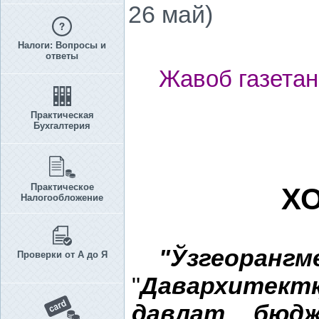
26 май)
Налоги: Вопросы и
ответы
Жавоб газетан
Практическая
Бухгалтерия
Практическое
Х
Налогообложение
"Ўзгеоран
Проверки от А до Я
"
Давархитект
давлат бюдж