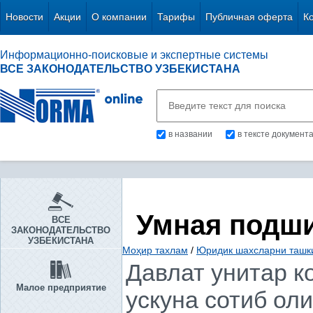
Новости
Акции
О компании
Тарифы
Публичная оферта
К
Информационно-поисковые и экспертные системы
ВСЕ ЗАКОНОДАТЕЛЬСТВО УЗБЕКИСТАНА
в названии
в тексте документ
Умная подш
ВСЕ
ЗАКОНОДАТЕЛЬСТВО
УЗБЕКИСТАНА
Моҳир тахлам
/
Юридик шахсларни ташки
Давлат унитар к
Малое предприятие
ускуна сотиб ол