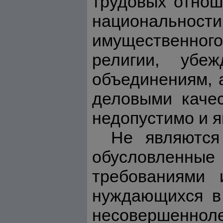
трудовых отнош
национальнос
имущественног
религии, убе
объединениям, а
деловыми качес
недопустимо и 
Не являются
обусловленн
требованиями 
нуждающихся в
несовершеннолет