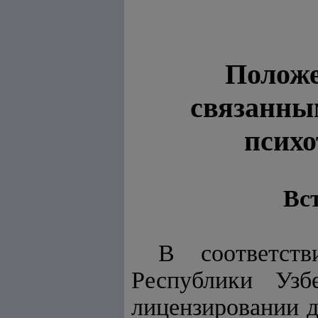
Положе
связанным
психо
Вст
В соответст
Республики Уз
лицензировании д