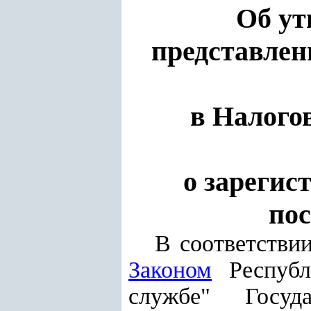
Об ут
представлен
в
Налого
о зареги
по
В соответстви
Законом
Республи
службе" Госуд