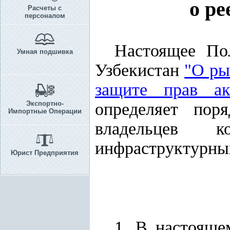
о ре
Расчеты с
персоналом
Настоящее По
Умная подшивка
Узбекистан
"О ры
защите прав ак
Экспортно-
определяет пор
Импортные Операции
владельцев к
инфраструктурны
Юрист Предприятия
1. В настоящ