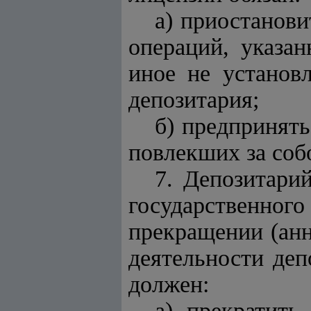
а) приостанови
операций, указа
иное не установ
депозитария;
б) предпринят
повлекших за соб
7. Депозитари
государственног
прекращении (анн
деятельности деп
должен:
а) прекратить