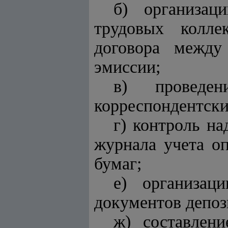
б) организац
трудовых колле
договора между
эмиссии;
в) проведе
корреспондентски
г) контроль н
журнала учета о
бумаг;
е) организац
документов депоз
ж) составлен