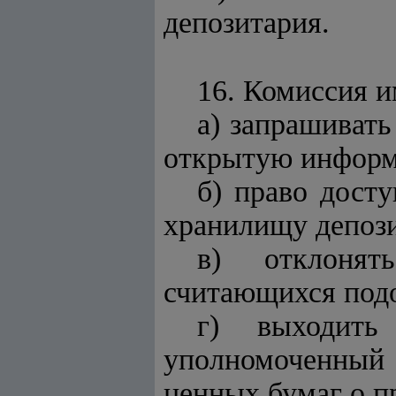
депозитария.
16. Комиссия и
а) запрашиват
открытую инфор
б) право досту
хранилищу депози
в) отклонят
считающихся под
г) выходить
уполномоченный 
ценных бумаг о п