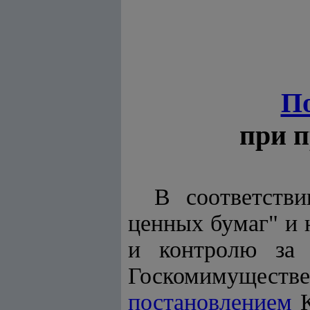
П
при 
В соответств
ценных бумаг" и
и контролю за 
Госкомимущест
постановлением
К