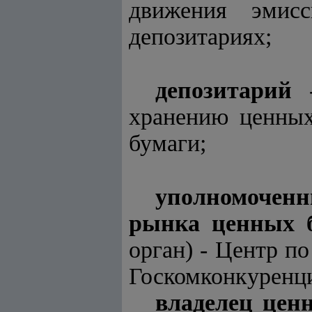
движения эмис
депозитариях;
депозитарий
-
хранению ценных
бумаги;
уполномоченн
рынка ценных 
орган) - Центр п
Госкомконкуренци
владелец цен