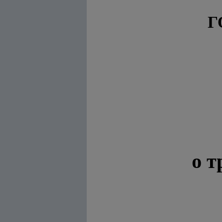
Г
о т