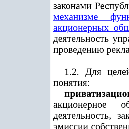
законами Республ
механизме фун
акционерных
общ
деятельность уп
проведению рекл
1.2. Для цел
понятия:
приватизац
акционерное о
деятельность, 
эмиссии собствен