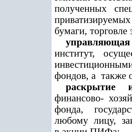
полученных спе
приватизируем
бумаги, торговле
управляюща
институт, осу
инвестиционным
фондов, а также
раскрытие 
финансово- хозя
фонда, государ
любому лицу, за
в акции ПИФа;