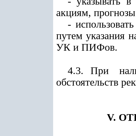
- указывать в
акциям, прогнозы
- использоват
путем указания н
УК и ПИФов.
4.3. При на
обстоятельств ре
V. О