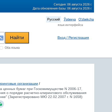
Сегодня: 06 августа 2026 г.
Дата обновления базы: 06 августа 2026 г.
Русский
Ўзбекча
O'zbekcha
язык интерфейса
Вход / Регистрация
Оба языка
иринговые организации
/
ка ценных бумаг при Госкомимуществе N 2006-17,
ния о порядке расчетно-клирингового обслуживания
ке" (Зарегистрировано МЮ 22.02.2007 г. N 1658)