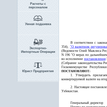
Расчеты с
персоналом
Умная подшивка
В соответствии с закон
354),
"О валютном регулиров
Экспортно-
(Ведомости Олий Мажлиса Респу
Импортные Операции
N 196 "О мерах по дальнейшему
во исполнение
постановления
(Собрание законодательства Р
Госкомимуществе Республик
Юрист Предприятия
ПОСТАНОВЛЯЮТ:
1. Утвердить прилага
конвертируемой валюте на вто
2. Настоящее постановл
Узбекистан.
Генеральный директор
Центра по координации 