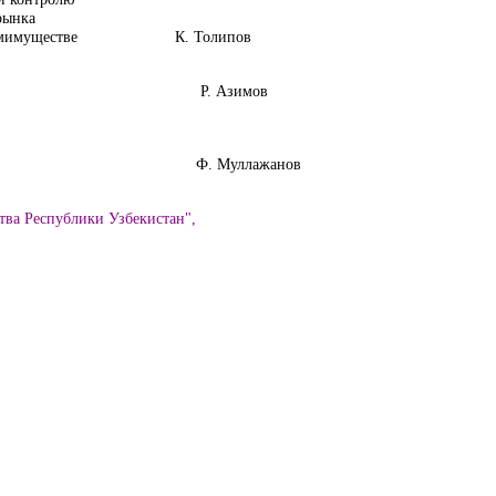
рынка
Госкомимуществе К. Толипов
нансов Р. Азимов
о банка Ф. Муллажанов
тва Республики Узбекистан",