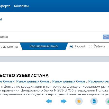
оферта
Контакты
ы
Расширенный поиск
Русский
Ўзбекча
сте документа
ЬСТВО УЗБЕКИСТАНА
е бумаги. Рынок ценных бумаг
/
Рынок ценных бумаг
/
Расчетно-кл
6 г. Центра по координации и контролю за функционированием рын
и правления Центрального банка N 283-В "Об утверждении Положе
 совершаемых в свободно конвертируемой валюте на вторичном рын