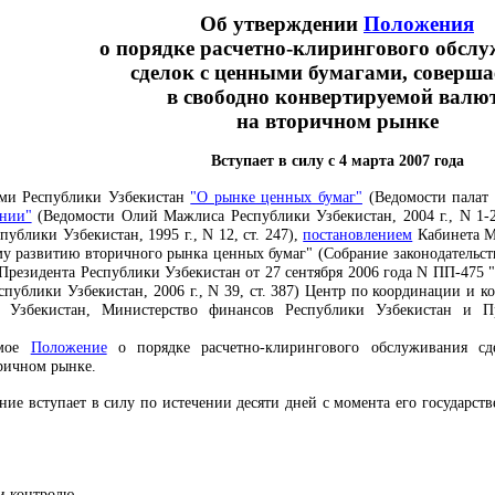
Об утверждении
Положения
о порядке расчетно-клирингового обсл
сделок с ценными бумагами, соверш
в свободно конвертируемой валю
на вторичном рынке
Вступает в силу с 4 марта 2007 года
ами Республики Узбекистан
"О рынке ценных бумаг"
(Ведомости палат 
ании"
(Ведомости Олий Мажлиса Республики Узбекистан, 2004 г., N 1-2,
блики Узбекистан, 1995 г., N 12, ст. 247),
постановлением
Кабинета Ми
 развитию вторичного рынка ценных бумаг" (Собрание законодательства 
Президента Республики Узбекистан от 27 сентября 2006 года N ПП-475
еспублики Узбекистан, 2006 г., N 39, ст. 387) Центр по координации 
и Узбекистан, Министерство финансов Республики Узбекистан и П
емое
Положение
о порядке расчетно-клирингового обслуживания с
ричном рынке.
ение вступает в силу по истечении десяти дней с момента его государс
и контролю