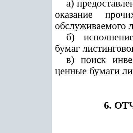
а) предоставл
оказание про
обслуживаемого л
б) исполнен
бумаг листингово
в) поиск инв
ценные бумаги ли
6. О