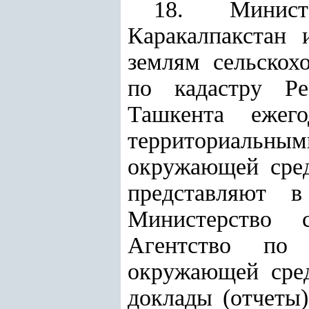
18.
Минис
Каракалпакстан 
землям сельскохо
по кадастру Ре
Ташкента ежег
территориальны
окружающей сред
представляют
Министерство с
Агентство по 
окружающей сред
доклады (отчеты)