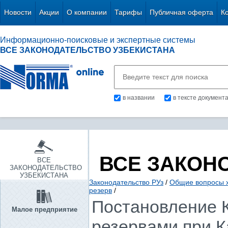
Новости
Акции
О компании
Тарифы
Публичная оферта
К
Информационно-поисковые и экспертные системы
ВСЕ ЗАКОНОДАТЕЛЬСТВО УЗБЕКИСТАНА
в названии
в тексте документ
ВСЕ ЗАКОН
ВСЕ
ЗАКОНОДАТЕЛЬСТВО
УЗБЕКИСТАНА
Законодательство РУз
/
Общие вопросы х
резерв
/
Постановление 
Малое предприятие
резервами при Ка