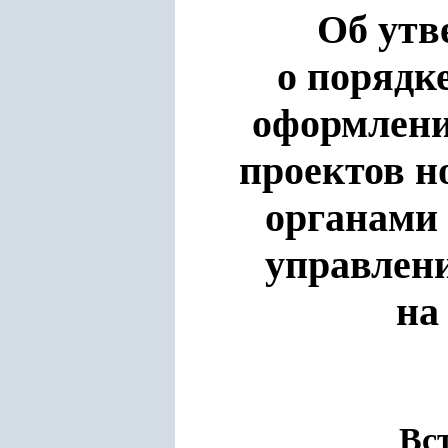
Об ут
о порядк
оформлени
проектов н
органами 
управлени
на
Вст