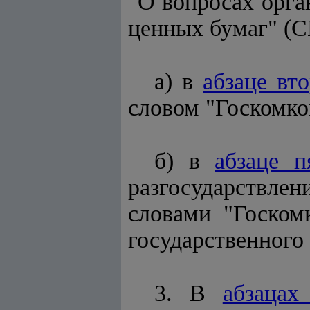
"О вопросах орга
ценных бумаг" (СП
а) в
абзаце вт
словом "Госкомко
б) в
абзаце п
разгосударствле
словами "Госком
государственного
3. В
абзацах