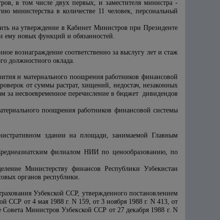
ров, в том числе двух первых, и заместителя министра -
гию министерства в количестве 11 человек, персональный
вить на утверждение в Кабинет Министров при Президенте
и ему новых функций и обязанностей.
ное вознаграждение соответственно за выслугу лет и стаж
ого должностного оклада.
звития и материального поощрения работников финансовой
роверок от суммы растрат, хищений, недостач, незаконных
м за несвоевременное перечисление в бюджет дивидендов
материального поощрения работников финансовой системы
инистративном здании на площади, занимаемой Главным
 Среднеазиатским филиалом НИИ по ценообразованию, по
деление Министерству финансов Республики Узбекистан
совых органов республики.
страхования Узбекской ССР, утвержденного постановлением
ССР от 4 мая 1988 г. N 159, от 3 ноября 1988 г. N 413, от
е Совета Министров Узбекской ССР от 27 декабря 1988 г. N