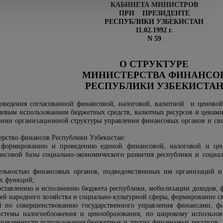
КАБИНЕТА МИНИСТРОВ
ПРИ ПРЕЗИДЕНТЕ
РЕСПУБЛИКИ УЗБЕКИСТАН
11.02.1992 г.
N 59
О СТРУКТУРЕ
МИНИСТЕРСТВА ФИНАНСО
РЕСПУБЛИКИ УЗБЕКИСТА
роведения согласованной финансовой, налоговой, валютной и ценово
левым использованием бюджетных средств, валютных ресурсов и ценами,
ании организационной структуры управления финансовых органов и сис
ерство финансов Республики Узбекистан:
 формированию и проведению единой финансовой, налоговой и цен
нсовой базы социально-экономического развития республики и социа
тельностью финансовых органов, подведомственных им организаций и
х функций;
оставлению и исполнению бюджета республики, мобилизации доходов,
ей народного хозяйства и социально-культурной сферы, формирование с
й по совершенствованию государственного управления финансами, ф
истемы налогообложения и ценообразования, по широкому использо
равленности использования бюджетных и других финансовых ресурсов
;