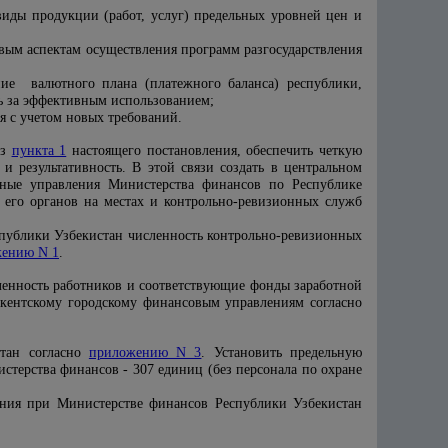
виды продукции (работ, услуг) предельных уровней цен и
вым аспектам осуществления программ разгосударствления
ие валютного плана (платежного баланса) республики,
ь за эффективным использованием;
я с учетом новых требований.
из
пункта 1
настоящего постановления, обеспечить четкую
и результативность. В этой связи создать в центральном
онные управления Министерства финансов по Республике
, его органов на местах и контрольно-ревизионных служб
спублики Узбекистан численность контрольно-ревизионных
ению N 1
.
сленность работников и соответствующие фонды заработной
шкентскому городскому финансовым управлениям согласно
стан согласно
приложению N 3
. Установить предельную
стерства финансов - 307 единиц (без персонала по охране
вания при Министерстве финансов Республики Узбекистан