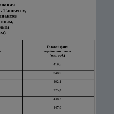
ования
г. Ташкенте,
инансов
стным,
нным
ам)
Годовой фонд
в
заработной платы
(тыс. руб.)
419,5
648,0
402,1
225,4
438,5
447,6