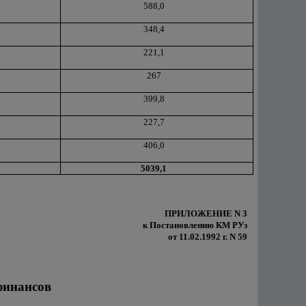
588,0
348,4
221,1
267
399,8
227,7
406,0
5039,1
ПРИЛОЖЕНИЕ N 3
к Постановлению КМ РУз
от 11.02.1992 г. N 59
финансов