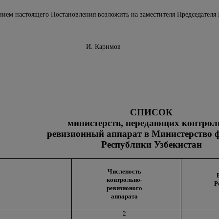
нием настоящего Постановления возложить на заместителя Председателя 
нистров И. Каримов
СПИСОК
министерств, передающих контрол
ревизионный аппарат в Министерство 
Республики Узбекистан
Численость
контрольно-
Р
ревизионого
аппарата
2