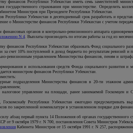
тву финансов Республики Узбекистан иметь семь заместителей минист
ия государственного страхования при министерстве. Определить колле
Кабинетом Министров при Президенте Республики Узбекистан.
ов Республики Узбекистан в десятидневный срок разработать и предста
ние о Министерстве финансов Республики Узбекистан с учетом передач
м финансовых органов и контрольно-ревизионного аппарата единовремен
иложению N 4
. Выплаты производить по итогам работы за год из месячн
тву финансов Республики Узбекистан образовать Фонд социального ра
н за счет 10% поступлений в доход бюджета по результатам ревизий и п
льно-ревизионным управлением Министерства финансов, пеням и штрафа
рмирования и использования средств Фонда социального развития и 
дается министром финансов Республики Узбекистан.
зместить:
турные подразделения Министерства финансов в 20-ти этажном адм
правлением;
ое налоговое управление на площади, ранее занимаемой Госкомцен и
, Госкомснабу Республики Узбекистан ежегодно предусматривать вы
рсов по закрепленной номенклатуре в установленном порядке для финан
 силу абзац первый пункта 14 Положения об органах государственного 
Р от 9 октября 1979 г. N 700, постановления Совета Министров Узбекской 
новления
Кабинета Министров от 15 октября 1991 г. N 257, распоряжени