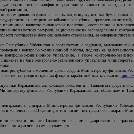
егулированию цен и тарифов посредством установления на отдельные 
 либерализации;
 по формированию финансового рынка, выпуску ценных бумаг, финансо
осударственных внутренних займов в республике, проведению лотерей;
 принципов валютно-финансовой политики, составление и исполнен
еличению валютных ресурсов, рациональное их распределение и контрол
бласти государственного социального страхования, ее совершенствовани
сов Республики Узбекистан в соответствии с задачами, вытекающими 
оведения контрольно-ревизионной работы, поднять ее действенность 
ое контрольно-ревизионное управление, а также контрольно-ревизи
. Ташкента на базе контрольно-ревизионного управления министерства
блики.
твам республики в месячный срок передать Министерству финансов Ре
ц с соответствующим годовым фондом заработной платы согласно
прилож
спублики Каракалпакстан, хокимам областей и г. Ташкента передать чи
 Министерству финансов Республики Каракалпакстан, областным и Та
у центрального аппарата Министерства финансов Республики Узбеки
в в количестве 5323 единиц, в том числе - центрального аппарата Мини
нистерства о том, что Главное управление государственного страхо
йственном расчете и самоокупаемости.