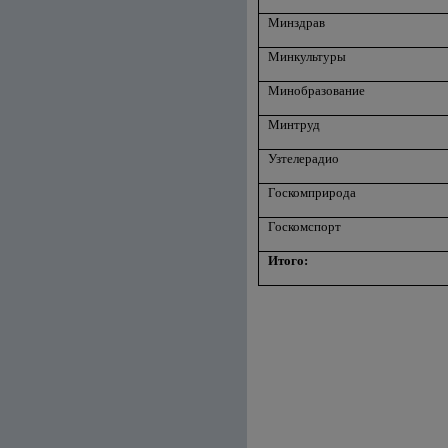
Минздрав
Минкультуры
Минобразование
Минтруд
Узтелерадио
Госкомприрода
Госкомспорт
Итого: