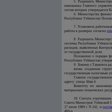
5. Разрешить Министерс
начальника Главного управлен
состав которых утверждается 
6. Министерству финанс
Республики Узбекистан Положе
7. Установить работника
работы в размерах согласно
пр
8. Разрешить Министерс
системы Республики Узбекиста
расходов, выявленных Контро
от государственной доли.
Положение о порядке фо
Республики Узбекистан утверж
9. Хокиму г.Ташкента ра
вновь созданные струк
государственным налоговым у
Главное государственн
адресу: улица Абая 4.
Комитету по экономике
материально-технических ресу
10. Считать утратившим
Совета Министров Узбекской СС
27 июля 1989 г. N 241, и
поста
469-р.