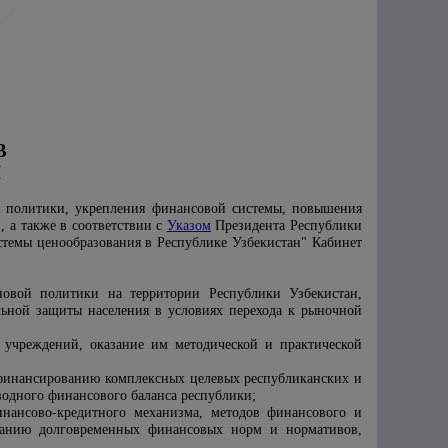
В
Н
й политики, укрепления финансовой системы, повышения
 а также в соответствии с
Указом
Президента Республики
темы ценообразования в Республике Узбекистан" Кабинет
овой политики на территории Республики Узбекистан,
льной защиты населения в условиях перехода к рыночной
 учреждений, оказание им методической и практической
 финансированию комплексных целевых республиканских и
водного финансового баланса республики;
инансово-кредитного механизма, методов финансового и
ванию долговременных финансовых норм и нормативов,