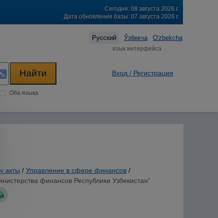
Сегодня: 08 августа 2026 г.
Дата обновления базы: 07 августа 2026 г.
Русский
Ўзбекча
O'zbekcha
язык интерфейса
Вход / Регистрация
Оба языка
у акты
/
Управление в сфере финансов
/
Министерства финансов Республики Узбекистан"