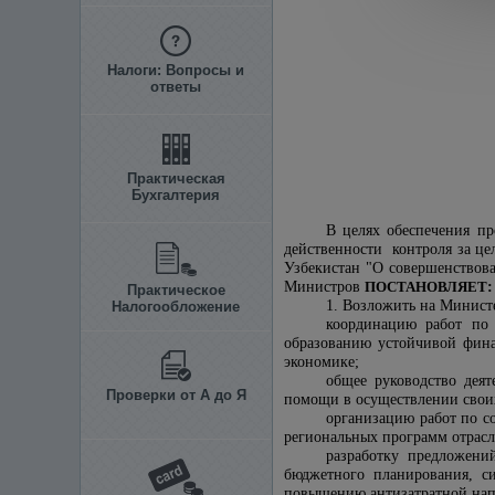
Налоги: Вопросы и
ответы
Практическая
Бухгалтерия
В целях обеспечения п
действенности контроля за це
Узбекистан "О совершенствов
Министров
ПОСТАНОВЛЯЕТ
:
Практическое
1. Возложить на Минист
Налогообложение
координацию работ по
образованию устойчивой фина
экономике;
общее руководство дея
Проверки от А до Я
помощи в осуществлении свои
организацию работ по с
региональных программ отрасл
разработку предложени
бюджетного планирования, с
повышению антизатратной нап