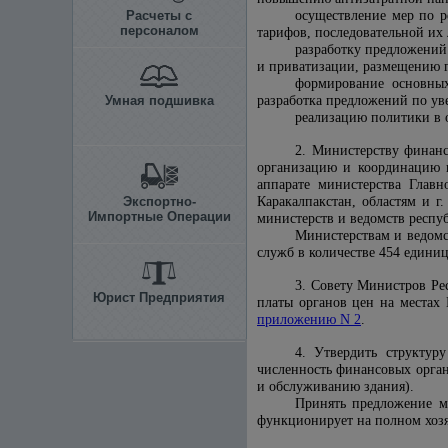
Расчеты с
осуществление мер по р
персоналом
тарифов, последовательной их
разработку предложений
и приватизации, размещению г
формирование основных
Умная подшивка
разработка предложений по ув
реализацию политики в о
2. Министерству финан
организацию и координацию пр
аппарате министерства Главн
Экспортно-
Каракалпакстан, областям и г
Импортные Операции
министерств и ведомств респу
Министерствам и ведомс
служб в количестве 454 едини
3. Совету Министров Ре
Юрист Предприятия
платы органов цен на местах
приложению N 2
.
4. Утвердить структур
численность финансовых органо
и обслуживанию здания)
.
Принять предложение ми
функционирует на полном хозя