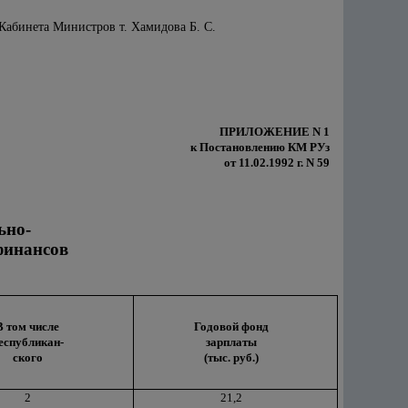
Кабинета Министров т. Хамидова Б. С.
ПРИЛОЖЕНИЕ N 1
к Постановлению КМ РУз
от 11.02.1992 г. N 59
ьно-
финансов
В том числе
Годовой фонд
еспубликан-
зарплаты
ского
(тыс. руб.)
2
21,2