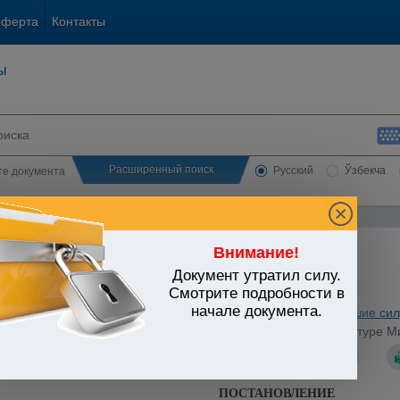
оферта
Контакты
ы
Расширенный поиск
Русский
Ўзбекча
сте документа
Внимание!
Документ утратил силу.
ЬСТВО УЗБЕКИСТАНА
Смотрите подробности в
начале документа.
ная и бюджетная система. Внебюджетные фонды
/
Утратившие сил
стров Республики Узбекистан от 11.02.1992 г. N 59 "О структуре 
ПОСТАНОВЛЕНИЕ