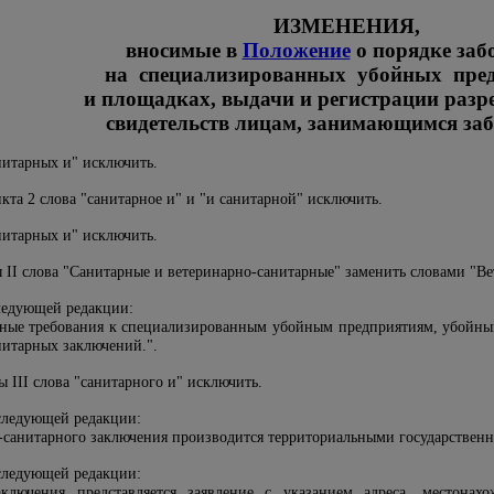
ИЗМЕНЕНИЯ,
вносимые в
Положение
о порядке заб
на специализированных убойных пре
и площадках, выдачи и регистрации раз
свидетельств лицам, занимающимся заб
нитарных и" исключить.
кта 2 слова "санитарное и" и "и санитарной" исключить.
нитарных и" исключить.
 II слова "Санитарные и ветеринарно-санитарные" заменить словами "В
ледующей редакции:
рные требования к специализированным убойным предприятиям, убойны
нитарных заключений.".
ы III слова "санитарного и" исключить.
следующей редакции:
о-санитарного заключения производится территориальными государствен
следующей редакции:
ключения представляется заявление с указанием адреса, местонахо