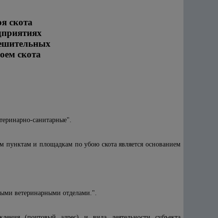
оя скота
дприятиях
решительных
оем скота
етеринарно-санитарные".
м пунктам и площадкам по убою скота является основанием
ными ветеринарными отделами.".
ждения (почтовый адрес) и вида деятельности субъекта