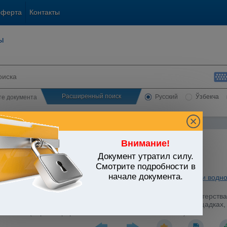
оферта
Контакты
ы
Расширенный поиск
Русский
Ўзбекча
сте документа
Внимание!
Документ утратил силу.
ЬСТВО УЗБЕКИСТАНА
Смотрите подробности в
начале документа.
ьные отрасли экономики
/
Утратившие силу акты
/
Сельское и водно
 г. Министерства сельского и водного хозяйства N 4 и Министерст
скота на специализированных убойных предприятиях и площадках,
скота" (Зарегистрировано МЮ 11.07.2014 г. N 1611-2)