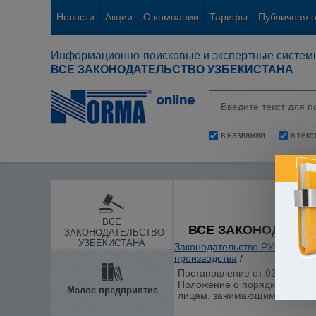
Новости
Акции
О компании
Тарифы
Публичная 
Информационно-поисковые и экспертные систем
ВСЕ ЗАКОНОДАТЕЛЬСТВО УЗБЕКИСТАНА
в названии
в тек
ВСЕ
ВСЕ ЗАКОНОДАТЕЛ
ЗАКОНОДАТЕЛЬСТВО
УЗБЕКИСТАНА
Законодательство РУз
/
Отдел
производства
/
Постановление от 02.07.2014
Положение о порядке забоя 
Малое предприятие
лицам, занимающимся забоем 