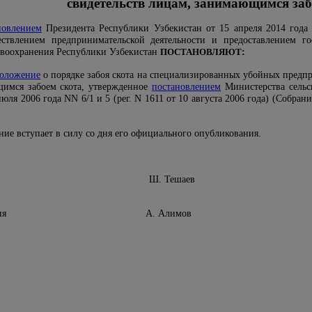
свидетельств лицам, занимающимся заб
новлением
Президента Республики Узбекистан от 15 апреля 2014 год
ствлением предпринимательской деятельности и предоставлением го
авоохранения Республики Узбекистан
ПОСТАНОВЛЯЮТ
:
оложение
о порядке забоя скота на специализированных убойных предп
щимся забоем скота, утвержденное
постановлением
Министерства сельск
ля 2006 года NN 6/1 и 5 (рег. N 1611 от 10 августа 2006 года) (Собрани
.
ние вступает в силу со дня его официального опубликования.
хозяйства Ш. Тешаев
авоохранения А. Алимов