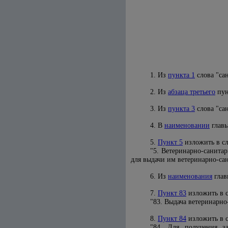
1. Из
пункта 1
слова "са
2. Из
абзаца третьего
пун
3. Из
пункта 3
слова "са
4. В
наименовании
главы
5.
Пункт 5
изложить в с
"5. Ветеринарно-санита
для выдачи им ветеринарно-са
6. Из
наименования
глав
7.
Пункт 83
изложить в 
"83. Выдача ветеринарн
8.
Пункт 84
изложить в 
"84. Для получения за