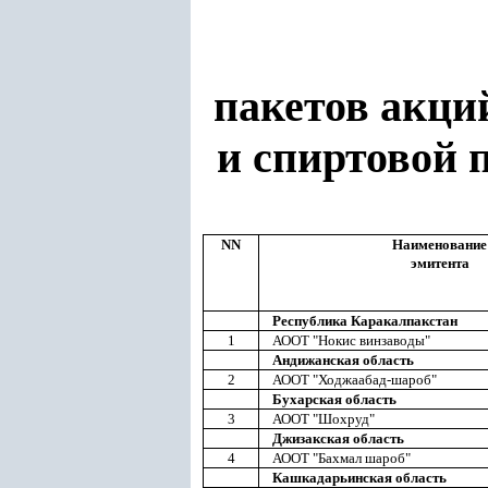
пакетов акци
и спиртовой 
NN
Наименование
эмитента
Республика Каракалпакстан
1
АООТ "Нокис винзаводы"
Андижанская область
2
АООТ "Ходжаабад-шароб"
Бухарская область
3
АООТ "Шохруд"
Джизакская область
4
АООТ "Бахмал шароб"
Кашкадарьинская область