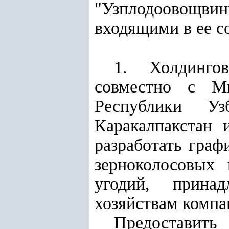
"Узплодоовощви
входящими в ее с
1. Холдингов
совместно с Ми
Республики Уз
Каракалпакстан 
разработать граф
зерноколосовых
угодий, прина
хозяйствам компа
Предоставит