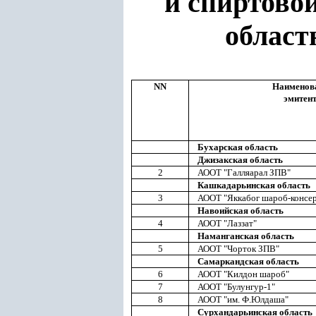
и спиртово
област
NN
Наименов
эмитен
Бухарская область
Джизакская область
2
АООТ "Галляарал ЗПВ"
Кашкадарьинская область
3
АООТ "Яккабог шароб-консе
Навоийская область
4
АООТ "Лаззат"
Наманганская область
5
АООТ "Чорток ЗПВ"
Самаркандская область
6
АООТ "Килдон шароб"
7
АООТ "Булунгур-1"
8
АООТ "им. Ф.Юлдаша"
Сурхандарьинская область