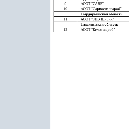
9
АООТ "САВБ"
10
АООТ "Сариосие шароб"
Сырдарьинская область
11
АООТ "ЗПВ Ширин"
Ташкентская область
12
АООТ "Келес шароб"