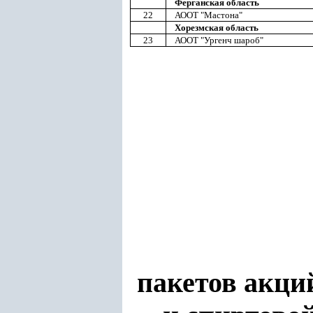
Ферганская область
22
АООТ "Мастона"
Хорезмская область
23
АООТ "Ургенч шароб"
пакетов акци