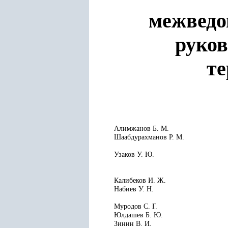
межведо
руков
т
Алимжанов Б. М.
Шаабдурахманов Р. М.
Узаков У. Ю.
Калибеков И. Ж.
Набиев У. Н.
Муродов С. Г.
Юлдашев Б. Ю.
Зинин В. И.