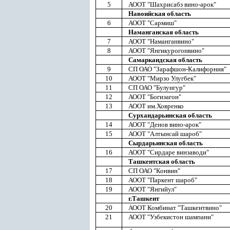
5
АООТ "Шахрисабз вино-арок"
Навоийская область
6
АООТ "Сармиш"
Наманганская область
7
АООТ "Наманганвино"
8
АООТ "Янгикурогонвино"
Самаркандская область
9
СП ОАО "Зарафшон-Калифорния"
10
АООТ "Мирзо Улугбек"
11
СП ОАО "Булунгур"
12
АООТ "Богизагон"
13
АООТ им.Ховренко
Сурхандарьинская область
14
АООТ "Денов вино-арок"
15
АООТ "Алтынсай шароб"
Сырдарьинская область
16
АООТ "Сирдаре винзаводи"
Ташкентская область
17
СП ОАО "Конвин"
18
АООТ "Паркент шароб"
19
АООТ "Янгийул"
г.Ташкент
20
АООТ Комбинат "Ташкентвино"
21
АООТ "Узбекистон шампани"