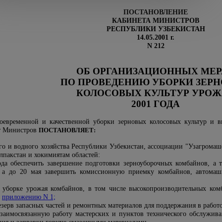
ПОСТАНОВЛЕНИЕ
КАБИНЕТА МИНИСТРОВ
РЕСПУБЛИКИ УЗБЕКИСТАН
14.05.2001 г.
N 212
ОБ ОРГАНИЗАЦИОННЫХ МЕР
ПО ПРОВЕДЕНИЮ УБОРКИ ЗЕР
КОЛОСОВЫХ КУЛЬТУР УРОЖ
2001 ГОДА
воевременной и качественной уборки зерновых колосовых культур и 
ет Министров
ПОСТАНОВЛЯЕТ:
ого и водного хозяйства Республики Узбекистан, ассоциации "Узагрома
пакстан и хокимиятам областей:
ода обеспечить завершение подготовки зерноуборочных комбайнов, а 
а, а до 20 мая завершить комиссионную приемку комбайнов, автома
а уборке урожая комбайнов, в том числе высокопроизводительных ком
о
приложению N 1;
езерв запасных частей и ремонтных материалов для поддержания в работ
взаимосвязанную работу мастерских и пунктов технического обслужив