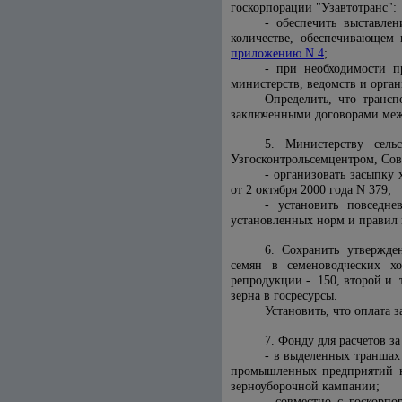
госкорпорации "Узавтотранс":
- обеспечить выставле
количестве, обеспечивающем 
приложению N 4
;
- при необходимости п
министерств, ведомств и орга
Определить, что трансп
заключенными договорами межд
5. Министерству сель
Узгосконтрольсемцентром, Сов
- организовать засыпку 
от 2 октября 2000 года N 379;
- установить повседне
установленных норм и правил 
6. Сохранить утвержде
семян в семеноводческих хоз
репродукции - 150, второй и
зерна в госресурсы.
Установить, что оплата 
7. Фонду для расчетов 
- в выделенных траншах 
промышленных предприятий к
зерноуборочной кампании;
- совместно с госкорпо