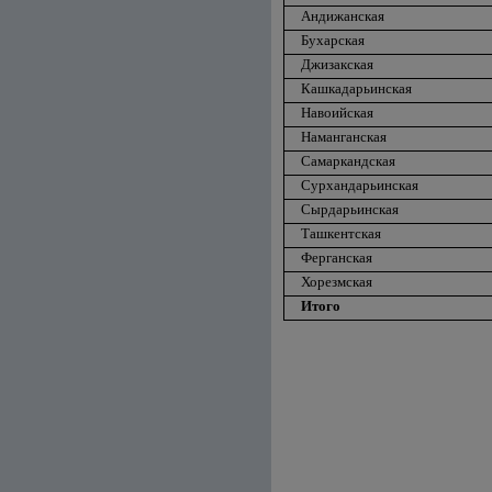
Андижанская
Бухарская
Джизакская
Кашкадарьинская
Навоийская
Наманганская
Самаркандская
Сурхандарьинская
Сырдарьинская
Ташкентская
Ферганская
Хорезмская
Итого