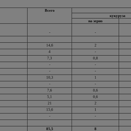
Всего
кукуруза
на зерно
-
-
14,6
2
4
-
7,3
0,8
-
-
-
-
10,3
1
-
-
7,6
0,6
5,1
0,6
21
2
15,6
1
-
-
85,5
8