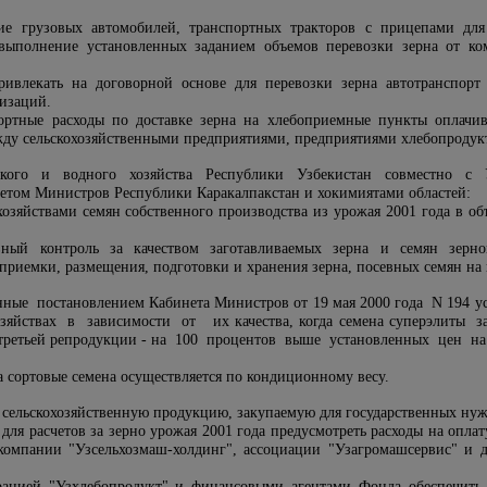
ние грузовых автомобилей, транспортных тракторов с прицепами для
выполнение установленных заданием объемов перевозки зерна от ко
ривлекать на договорной основе для перевозки зерна автотранспор
низаций.
ортные расходы по доставке зерна на хлебоприемные пункты оплачив
у сельскохозяйственными предприятиями, предприятиями хлебопродукт
ского и водного хозяйства Республики Узбекистан совместно с Уз
етом Министров Республики Каракалпакстан и хокимиятами областей:
хозяйствами семян собственного производства из урожая 2001 года в о
вный контроль за качеством заготавливаемых зерна и семян зерно
приемки, размещения, подготовки и хранения зерна, посевных семян на
нные постановлением Кабинета Министров от 19 мая 2000 года N 194
яйствах в зависимости от их качества, когда семена суперэлиты за
 третьей репродукции - на 100 процентов выше установленных цен на
за сортовые семена осуществляется по кондиционному весу.
за сельскохозяйственную продукцию, закупаемую для государственных ну
для расчетов за зерно урожая 2001 года предусмотреть расходы на оплат
омпании "Узсельхозмаш-холдинг", ассоциации "Узагромашсервис" и 
рацией "Узхлебопродукт" и финансовыми агентами Фонда обеспечить 