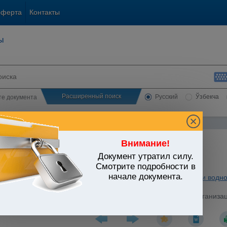
оферта
Контакты
ы
Расширенный поиск
Русский
Ўзбекча
сте документа
Внимание!
Документ утратил силу.
ЬСТВО УЗБЕКИСТАНА
Смотрите подробности в
начале документа.
ьные отрасли экономики
/
Утратившие силу акты
/
Сельское и водно
стров Республики Узбекистан от 14.05.2001 г. N 212 "Об организ
01 года"