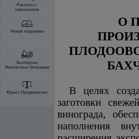
Расчеты с
персоналом
О 
Умная подшивка
ПРОИ
ПЛОДООВО
БАХЧ
Экспортно-
Импортные Операции
В целях созд
Юрист Предприятия
заготовки свеже
винограда, обес
наполнения вну
расширения эксп