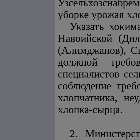
Узсельхозснабрем
уборке урожая хл
Указать хоким
Навоийской (Дил
(Алимджанов), Сы
должной требо
специалистов сел
соблюдение треб
хлопчатника, не
хлопка-сырца.
2. Министерст