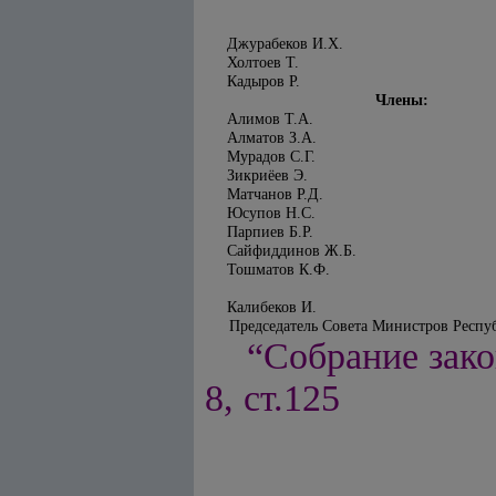
Джурабеков И.Х.
Холтоев Т.
Кадыров Р.
Члены:
Алимов Т.А.
Алматов З.А.
Мурадов С.Г.
Зикриёев Э.
Матчанов Р.Д.
Юсупов Н.С.
Парпиев Б.Р.
Сайфиддинов Ж.Б.
Тошматов К.Ф.
Калибеков И.
Председатель Совета Министров Респу
“Собрание зако
8, ст.125