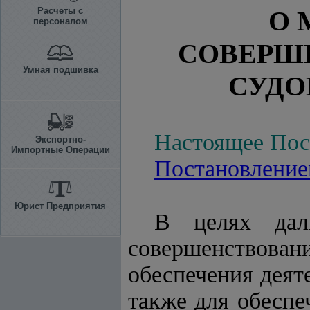
Расчеты с
О 
персоналом
СОВЕРШ
Умная подшивка
СУДО
Настоящее Пост
Экспортно-
Импортные Операции
Постановлени
Юрист Предприятия
В целях даль
совершенствова
обеспечения деят
также для обеспе