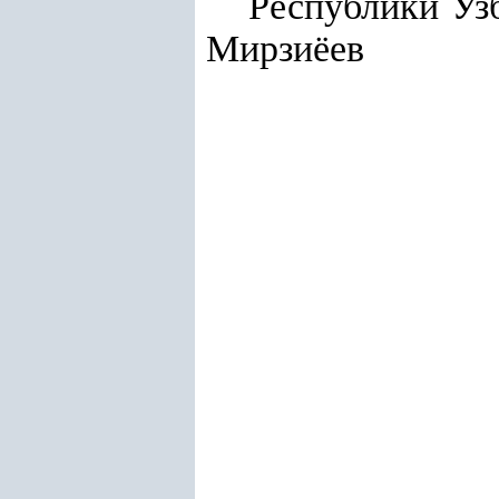
Респу
Мирзиёев