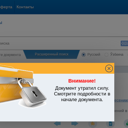
оферта
Контакты
ы
Расширенный поиск
Русский
Ўзбекча
сте документа
Внимание!
Документ утратил силу.
ЬСТВО УЗБЕКИСТАНА
Смотрите подробности в
начале документа.
охранение. Физическая культура и спорт. Туризм
/
Акты о внесени
 от 04.09.2015 г. N ЗРУ-394 "О внесении изменений и дополнений в
ной палатой 24.07.2015 г., одобрен Сенатом 06.08.2015 г.)