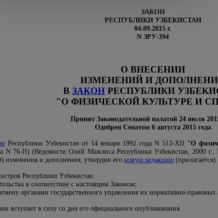
ЗАКОН
РЕСПУБЛИКИ УЗБЕКИСТАН
04.09.2015 г.
N ЗРУ-394
О ВНЕСЕНИИ
ИЗМЕНЕНИЙ И ДОПОЛНЕН
В
ЗАКОН
РЕСПУБЛИКИ УЗБЕКИ
"О ФИЗИЧЕСКОЙ КУЛЬТУРЕ И С
Принят Законодательной палатой 24 июля 201
Одобрен Сенатом 6 августа 2015 года
он
Республики Узбекистан от 14 января 1992 года N 513-XII
"О физич
да N 76-II) (Ведомости Олий Мажлиса Республики Узбекистан, 2000 г.,
309) изменения и дополнения, утвердив его
новую редакцию
(прилагается).
стров Республики Узбекистан:
ельства в соответствие с настоящим Законом;
 отмену органами государственного управления их нормативно-правовых 
он вступает в силу со дня его официального опубликования.