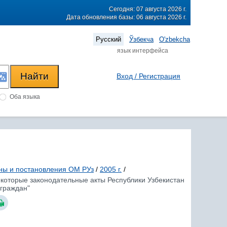
Сегодня: 07 августа 2026 г.
Дата обновления базы: 06 августа 2026 г.
Русский
Ўзбекча
O'zbekcha
язык интерфейса
Вход / Регистрация
Оба языка
ны и постановления ОМ РУз
/
2005 г.
/
некоторые законодательные акты Республики Узбекистан
 граждан"