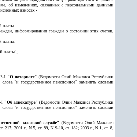
еме, об изменениях, связанных с персональными данными
енсионных взносах -
й платы.
аждан, информирования граждан о состоянии этих счетов,
й платы.
 -
й платы";
43-I
"О нотариате"
(Ведомости Олий Мажлиса Республики
 18) слова "и государственное пенсионное" заменить словами
9-I
"Об адвокатуре"
(Ведомости Олий Мажлиса Республики
 18) слова "и государственное пенсионное" заменить словами
рственной налоговой службе"
(Ведомости Олий Мажлиса
. 217; 2001 г., N 5, ст. 89, N 9-10, ст. 182; 2003 г., N 1, ст. 8,