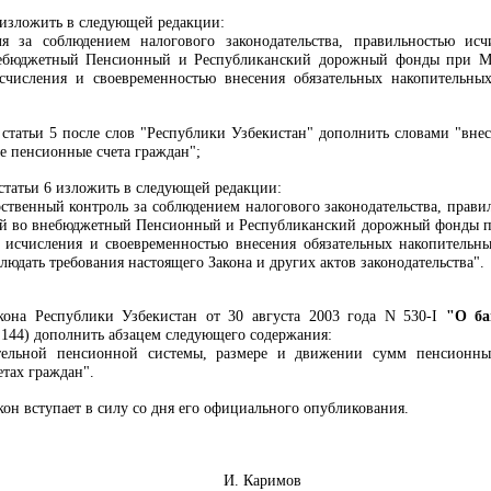
 изложить в следующей редакции:
ля за соблюдением налогового законодательства, правильностью ис
небюджетный Пенсионный и Республиканский дорожный фонды при Мин
счисления и своевременностью внесения обязательных накопительны
статьи 5 после слов "Республики Узбекистан" дополнить словами "вне
 пенсионные счета граждан";
статьи 6 изложить в следующей редакции:
арственный контроль за соблюдением налогового законодательства, прав
жей во внебюджетный Пенсионный и Республиканский дорожный фонды пр
 исчисления и своевременностью внесения обязательных накопительн
людать требования настоящего Закона и других актов законодательства".
она Республики Узбекистан от 30 августа 2003 года N 530-I
"О ба
т. 144) дополнить абзацем следующего содержания:
ительной пенсионной системы, размере и движении сумм пенсионны
тах граждан".
он вступает в силу со дня его официального опубликования.
Узбекистан И. Каримов