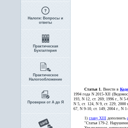
Налоги: Вопросы и
ответы
Практическая
Бухгалтерия
Практическое
Налогообложение
Статья 1.
Внести в
Код
1994 года N 2015-ХII (Ведомос
193, N 12, ст. 269; 1996 г., N 5-6
Проверки от А до Я
N 5, ст. 124, N 9, ст. 229; 2000 г
67, N 9-10, ст. 149; 2004 г., N 1
1)
главу XIII
дополнить
"Статья 179-2. Нарушен
Умышленное непредоста