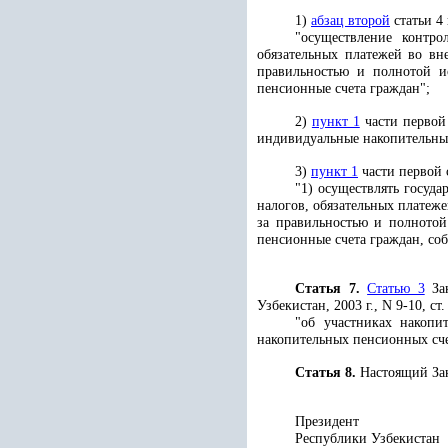
1)
абзац второй
статьи 4
"осуществление контро
обязательных платежей во в
правильностью и полнотой и
пенсионные счета граждан";
2)
пункт 1
части первой 
индивидуальные накопительные
3)
пункт 1
части первой 
"1) осуществлять госуд
налогов, обязательных плате
за правильностью и полнотой
пенсионные счета граждан, соб
Статья 7.
Статью 3
Зак
Узбекистан, 2003 г., N 9-10, с
"об участниках накоп
накопительных пенсионных сче
Статья 8.
Настоящий Зак
Президент
Республики 