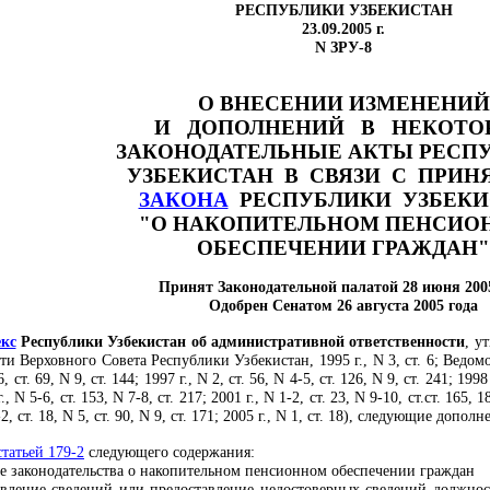
РЕСПУБЛИКИ УЗБЕКИСТАН
23.09.2005 г.
N ЗРУ-8
О ВНЕСЕНИИ ИЗМЕНЕНИЙ
И ДОПОЛНЕНИЙ В НЕКОТО
ЗАКОНОДАТЕЛЬНЫЕ АКТЫ РЕСП
УЗБЕКИСТАН В СВЯЗИ С ПРИН
ЗАКОНА
РЕСПУБЛИКИ УЗБЕКИ
"О НАКОПИТЕЛЬНОМ ПЕНСИО
ОБЕСПЕЧЕНИИ ГРАЖДАН"
Принят Законодательной палатой 28 июня 200
Одобрен Сенатом 26 августа 2005 года
екс
Республики Узбекистан об административной ответственности
, у
ти Верховного Совета Республики Узбекистан, 1995 г., N 3, ст. 6; Ведом
, ст. 69, N 9, ст. 144; 1997 г., N 2, ст. 56, N 4-5, ст. 126, N 9, ст. 241; 1998 
., N 5-6, ст. 153, N 7-8, ст. 217; 2001 г., N 1-2, ст. 23, N 9-10, ст.ст. 165, 18
-2, ст. 18, N 5, ст. 90, N 9, ст. 171; 2005 г., N 1, ст. 18), следующие дополн
статьей 179-2
следующего содержания:
ие законодательства о накопительном пенсионном обеспечении граждан
вление сведений или предоставление недостоверных сведений должно