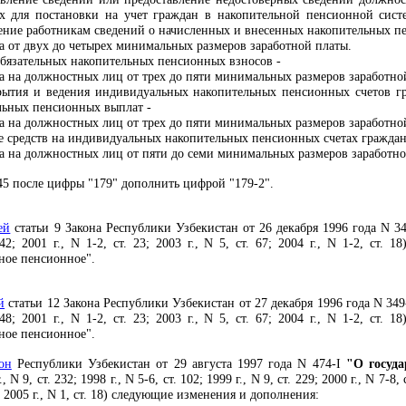
х для постановки на учет граждан в накопительной пенсионной сист
ление работникам сведений о начисленных и внесенных накопительных п
а от двух до четырех минимальных размеров заработной платы.
обязательных накопительных пенсионных взносов -
а на должностных лиц от трех до пяти минимальных размеров заработно
ытия и ведения индивидуальных накопительных пенсионных счетов гр
льных пенсионных выплат -
а на должностных лиц от трех до пяти минимальных размеров заработно
е средств на индивидуальных накопительных пенсионных счетах граждан
а на должностных лиц от пяти до семи минимальных размеров заработно
45 после цифры "179" дополнить цифрой "179-2".
ей
статьи 9 Закона Республики Узбекистан от 26 декабря 1996 года N 3
 42; 2001 г., N 1-2, ст. 23; 2003 г., N 5, ст. 67; 2004 г., N 1-2, ст.
ное пенсионное".
й
статьи 12 Закона Республики Узбекистан от 27 декабря 1996 года N 34
 48; 2001 г., N 1-2, ст. 23; 2003 г., N 5, ст. 67; 2004 г., N 1-2, ст.
ное пенсионное".
он
Республики Узбекистан от 29 августа 1997 года N 474-I
"О госуда
 9, ст. 232; 1998 г., N 5-6, ст. 102; 1999 г., N 9, ст. 229; 2000 г., N 7-8, ст
71; 2005 г., N 1, ст. 18) следующие изменения и дополнения: