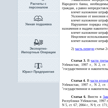
Расчеты с
Народного банка, необходимы
персоналом
граждан, а равно непредостав
влечет наложение штраф
Уклонение от внесения 
влечет наложение штраф
Умная подшивка
Нарушение порядка откр
назначения и выдачи накопите
влечет наложение штраф
Нецелевое использовани
влечет наложение штраф
Экспортно-
2)
часть первую
статьи 2
Импортные Операции
Статья 3.
В
части треть
Узбекистан, 1997 г., N 2, ст.
"государственное и накопитель
Юрист Предприятия
Статья 4.
В
части второ
Узбекистан, 1997 г., N 2, ст.
"государственное и накопитель
Статья 6.
Внести в
Зак
Республики Узбекистан, 1997 г., N
N 5, ст. 67; 2004 г., N 9, ст. 1