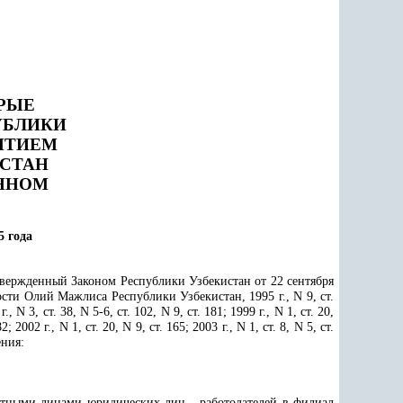
РЫЕ
УБЛИКИ
ЯТИЕМ
СТАН
ННОМ
5 года
твержденный Законом Республики Узбекистан от 22 сентября
ости Олий Мажлиса Республики Узбекистан, 1995 г., N 9, ст.
г., N 3, ст. 38, N 5-6, ст. 102, N 9, ст. 181; 1999 г., N 1, ст. 20,
2; 2002 г., N 1, ст. 20, N 9, ст. 165; 2003 г., N 1, ст. 8, N 5, ст.
ения:
стными лицами юридических лиц - работодателей в филиал