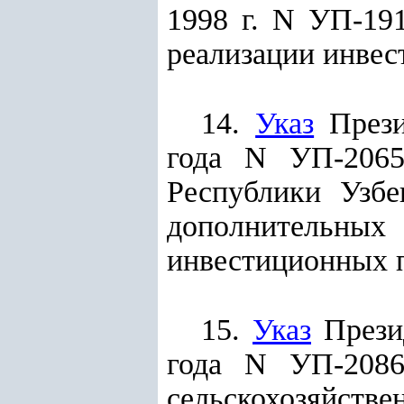
1998 г. N УП-19
реализации инвес
14.
Указ
Прези
года N УП-206
Республики Узб
дополнительн
инвестиционных п
15.
Указ
Презид
года N УП-2086
сельскохозяйстве