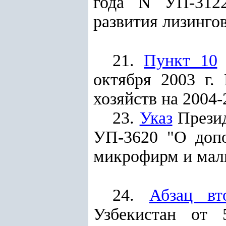
года N УП-312
развития лизинго
21.
Пункт 10
У
октября 2003 г.
хозяйств на 2004-
23.
Указ
Презид
УП-3620 "О допо
микрофирм и мал
24.
Абзац вт
Узбекистан от