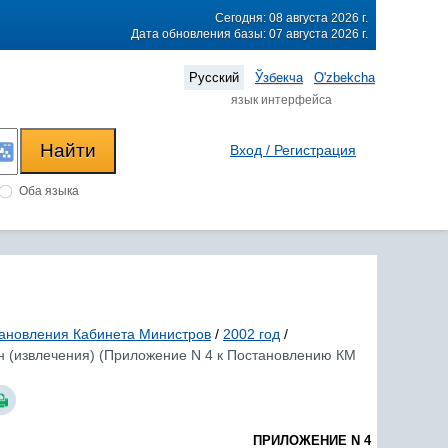
Сегодня: 08 августа 2026 г.
Дата обновления базы: 07 августа 2026 г.
Русский
Ўзбекча
O'zbekcha
язык интерфейса
Вход / Регистрация
Оба языка
ановления Кабинета Министров
/
2002 год
/
н (извлечения) (Приложение N 4 к Постановлению КМ
ПРИЛОЖЕНИЕ N 4