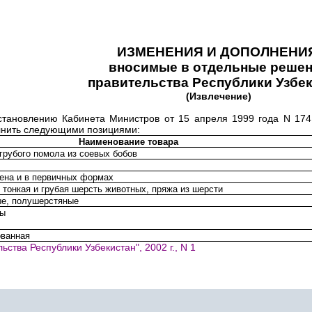
ИЗМЕНЕНИЯ И ДОПОЛНЕНИЯ
вносимые в отдельные реше
правительства Республики Узбе
(Извлечение)
тановлению Кабинета Министров от 15 апреля 1999 года
N
174
лнить следующими позициями:
Наименование товара
 грубого помола из соевых бобов
ена и в первичных формах
 тонкая и грубая шерсть животных, пряжа из шерсти
ые, полушерстяные
лы
ванная
ства Республики Узбекистан", 2002 г., N 1