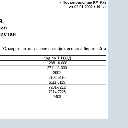
к Постановлению КМ РУз
от 02.01.2002 г. N 1-1
,
ния
кистан
 “О мерах по повышению эффективности биржевой и
Код по ТН ВЭД
1208 10 000
2711 11 000
3901
5102-5110
5111-5113
7201-7212
7214-7228
7403