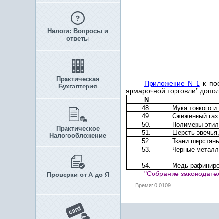
Налоги: Вопросы и
ответы
Практическая
Приложение N 1
к пос
Бухгалтерия
ярмарочной торговли” допо
N
48.
Мука тонкого и
49.
Сжиженный газ
50.
Полимеры этил
Практическое
51.
Шерсть овечья,
Налогообложение
52.
Ткани шерстян
53.
Черные метал
54.
Медь рафиниро
"Собрание законодатель
Проверки от А до Я
Время: 0.0109