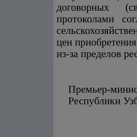
договорных (с
протоколами со
сельскохозяйств
цен приобретения
из-за пределов ре
Премьер-мини
Республ