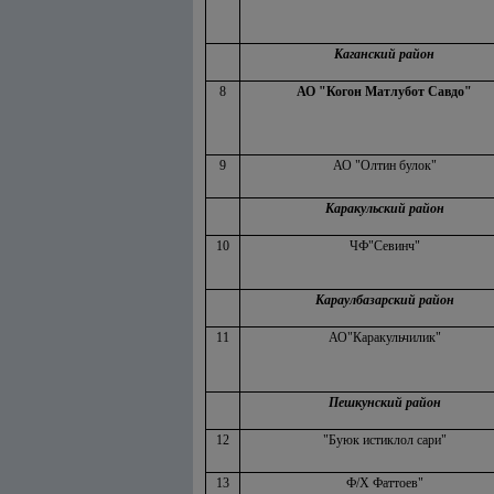
Каганский район
8
АО "Когон Матлубот Савдо"
9
АО "Олтин булок"
Каракульский район
10
ЧФ"Севинч"
Караулбазарский район
11
АО"Каракульчилик"
Пешкунский район
12
"Буюк истиклол сари"
13
Ф/Х Фаттоев"