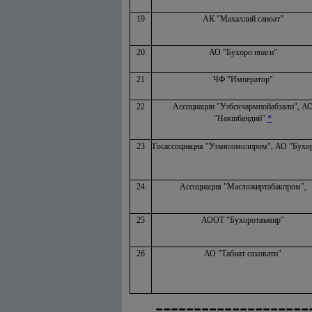
19
АК "Махаллий саноат"
20
АО "Бухоро ипаги"
21
ЧФ "Император"
22
Ассоциации "Узбскчармпойабзали", А
*
"Накшбандий"
23
Госассоциацня "Узмясомолпром", АО "Бухо
24
Ассоциация "Масложиртабакпром",
25
АООТ "Бухоротаъмир"
26
АО "Табиат саховати"
--------------------