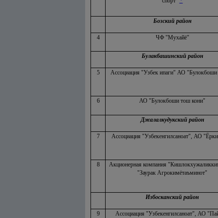
*
спорт"
Бозский район
4
ЧФ "Мухайё"
Булакбашинский район
5
Ассоциация "Узбек ипаги" АО "Булокбоши 
6
АО "Булокбоши тош кони"
Джалалкудукский район
7
Ассоциация "Узбекенгилсаноат", АО "Ёрк
8
Акционерная компания "Кишлокхужаликки
"Заурак Агрокимётаъминот"
Избосканский район
9
Ассоциация "Узбекенгилсаноат", АО "Па