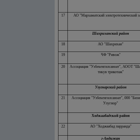
17
АО "Мархаматский электротехнический з
Шахриханский район
18
АО "Шахрихан"
19
ЧФ "Ривож"
20
Ассоциация "Узбекенгилсаноат", АООТ "Ш
тикув трикотаж"
Улугнарский район
21
Ассоциация "Узбекенгилсаноат", 000 "Бизи
Улугнор"
Хо
д
жааба
д
ск
и
й район
22
АО "Ходжаабад парранда"
г-Андижан