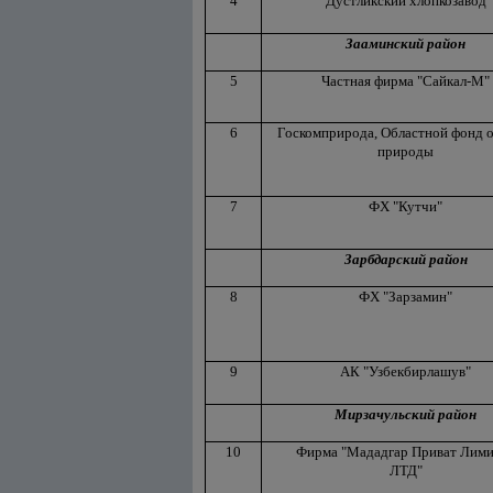
4
Дустликский хлопкозавод
Зааминский район
5
Частная фирма "Сайкал-М"
6
Госкомприрода, Областной фонд 
природы
7
ФХ "Кутчи"
Зарбдарский район
8
ФХ "Зарзамин"
9
АК "Узбекбирлашув"
Мирзачульский район
10
Фирма "Мададгар Приват Лим
ЛТД"