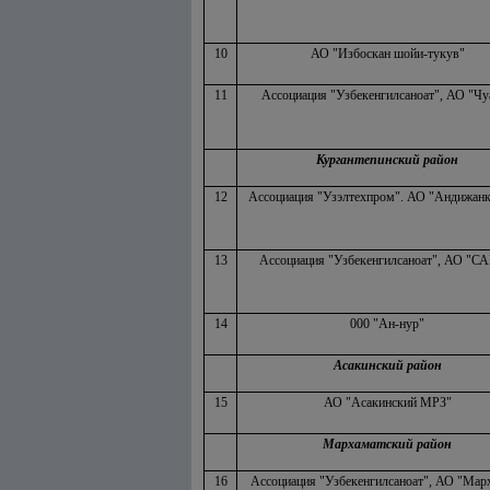
10
АО "Избоскан шойи-тукув"
11
Ассоциация "Узбекенгилсаноат", АО "Чу
Кургантепинский район
12
Ассоциация "Узэлтехпром". АО "Андижанк
13
Ассоциация "Узбекенгилсаноат", АО "С
14
000 "Ан-нур"
Асакинский район
15
АО "Асакинский МРЗ"
Мархаматский район
16
Ассоциация "Узбекенгилсаноат", АО "Мар