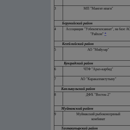
3
МП "Мангит ипаги"
Берунийский район
4
Ассоциация "Узбекенгилсаноат", на базе А
*
"Райхон"
Кегейлийский район
5
АО "Мийузар"
Кунградский район
6
ЧТФ "Арал-карбид"
7
АО "Каракалпактутыну"
Канлыкульский район
8
ДФХ "Восток-2"
Муйнакский район
9
Муйнакский рыбоконсервный
комбинат
Тахтакупырский район