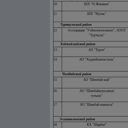
10
ШХ "Н.Жапаков"
11
ШХ "Мульк"
Турткулъский район
12
Ассоциация "Уэбекенгилсаноат", АООТ
"Турткуль"
Ходжейлийский район
13
АО "Турон"
14
АО "Ходжейлитекстиль"
Чимбайский район
15
АО "Шимбай май"
16
АО "Шимбайагросаноат
тутыну"
17
АО "Шимбай-мамыгы"
Элликкалинский район
18
КХ "Шарбат"