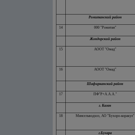
Ромитанский район
14
000 "Ромитан"
Жондорский район
15
АООТ "Омад"
16
АООТ "Омад"
Шафирканский район
17
ПФ"Р+А.А.А."
г. Каган
18
Минсельводхоз, АО "Бухоро-коракул"
г.Бухара