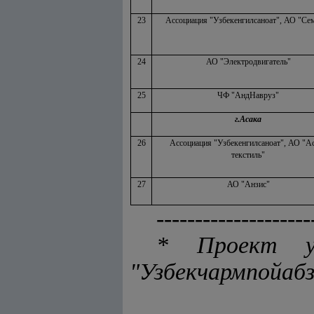
23
Ассоциация "Узбекенгилсаноат", АО "Се
24
АО "Электродвигатель"
25
ЧФ "АндНавруз"
г.Асака
26
Ассоциация "Узбекенгилсаноат", АО "А
текстиль"
27
АО "Анзис"
--------------------
* Проект ув
"Узбекчармпойабз