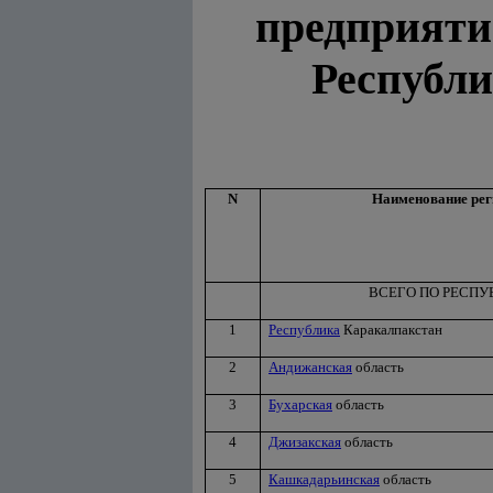
предприят
Республи
N
Наименование рег
ВСЕГО ПО РЕСПУ
1
Республика
Каракалпакстан
2
Андижанская
область
3
Бухарская
область
4
Джизакская
область
5
Кашкадарьинская
область