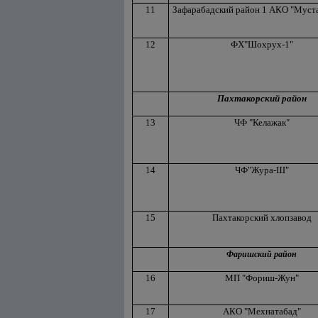
11
Зафарабадский район 1 АКО "Муст
12
ФХ"Шохрух-1"
Пахтакорский район
13
ЧФ "Келажак"
14
ЧФ"Жура-Ш"
15
Пахтакорский хлопзавод
Фаришский район
16
МП "Фориш-Жун"
17
АКО "Мехнатабад"