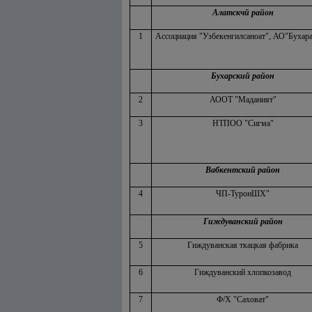
Алатскчй район
1
Ассоциация "Узбекенгилсаноат", АО"Бухара
Бухарский район
2
АООТ "Маданият"
3
НТПОО "Сигма"
Вабкентский район
4
ЧП-ТуронШХ"
Гиждуванский район
5
Гиждуванская ткацкая фабрика
6
Гиждуванский хлопкозавод
7
Ф/Х "Саховат"