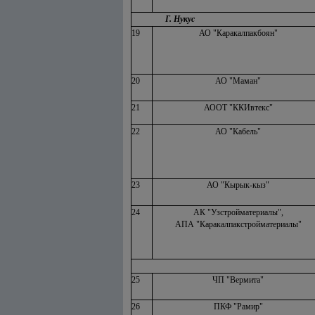
Г. Нукус
19
АО "Каракалпакбоян"
20
АО "Маман"
21
АООТ "ККИвтекс"
22
АО "Кабель"
23
АО "Кырык-кыз"
24
АК "Узстройматериалы",
АПА "Каракалпакстройматериалы"
25
ЧП "Вермита"
26
ПКФ "Рамир"