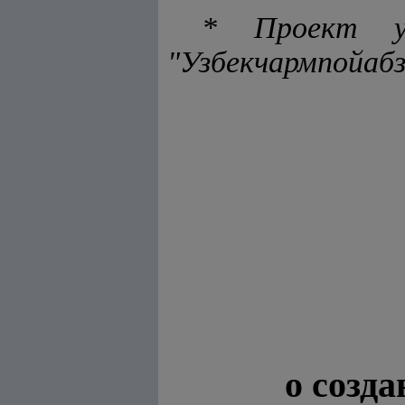
* Проект ув
"Узбекчармпойабз
о созд