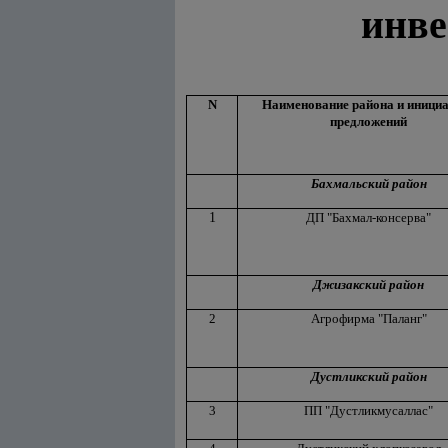
инве
N
Наименование района и иници
предложений
Бахмальский район
1
ДП "Бахмал-консерва"
Джизакский район
2
Агрофирма "Паланг"
Дустликский район
3
ПП "Дустликмусаллас"