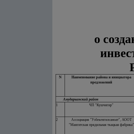
о созд
инвес
N
Наименование района и инициатора
предложений
Амударьинский район
1
ЧП "Кушчигир"
2
Ассоциация "Узбекенгилсаноат", АООТ
"Мангитская прядильная ткацкая фабрика"