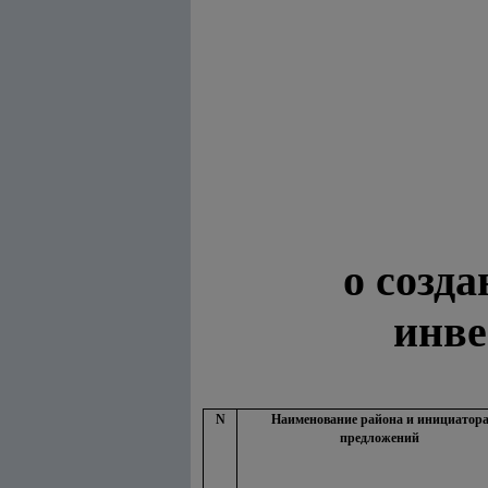
о созд
инве
N
Наименование района и инициатор
предложений