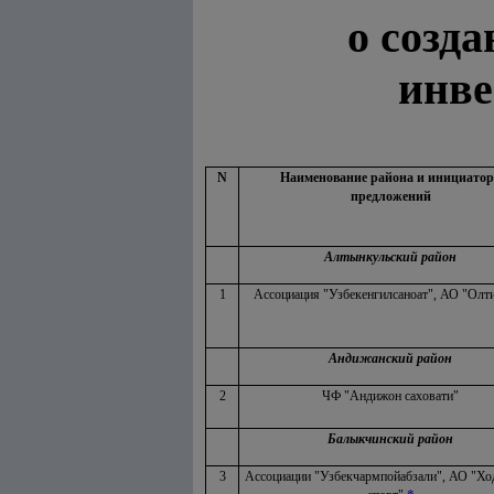
о созд
инве
N
Наименование района и инициатор
предложений
Алтынкульский район
1
Ассоциация "Узбекенгилсаноат", АО "Олт
Андижанский район
2
ЧФ "Андижон саховати"
Балыкчинский район
3
Ассоциации "Узбекчармпойабзали", АО "Хо