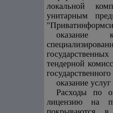
локальной комп
унитарным пред
"Приватинформси
оказание к
специализиро
государственны
тендерной комис
государственного
оказание услу
Расходы по о
лицензию на пр
покрываются в