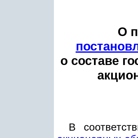
О 
постанов
о составе г
акцио
В соответст