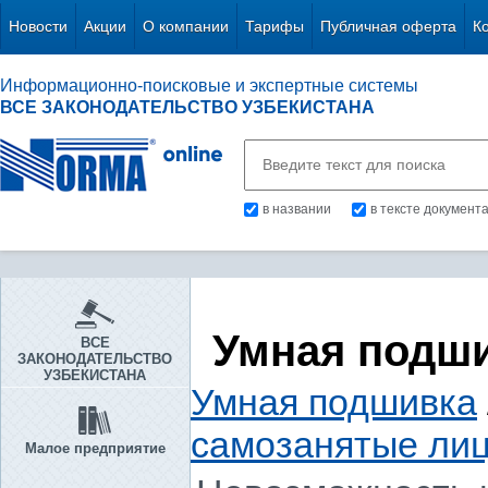
Новости
Акции
О компании
Тарифы
Публичная оферта
К
Информационно-поисковые и экспертные системы
ВСЕ ЗАКОНОДАТЕЛЬСТВО УЗБЕКИСТАНА
в названии
в тексте документ
Умная подш
ВСЕ
ЗАКОНОДАТЕЛЬСТВО
УЗБЕКИСТАНА
Умная подшивка
самозанятые ли
Малое предприятие