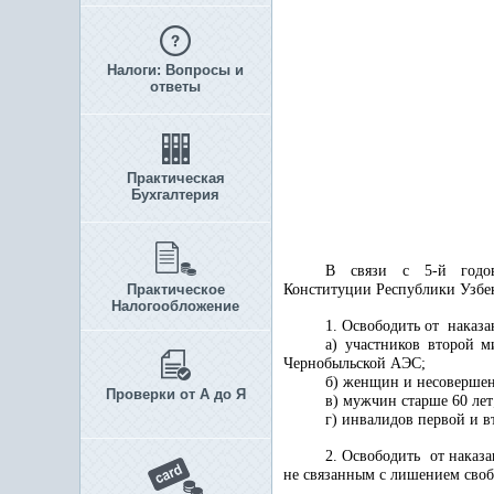
Налоги: Вопросы и
ответы
Практическая
Бухгалтерия
В связи с 5-й годовщ
Практическое
Конституции Республики Узбе
Налогообложение
1. Освободить от наказ
а) участников второй
Чернобыльской АЭС;
б) женщин и несоверше
Проверки от А до Я
в) мужчин старше 60 лет
г) инвалидов первой и в
2. Освободить от наказ
не связанным с лишением своб