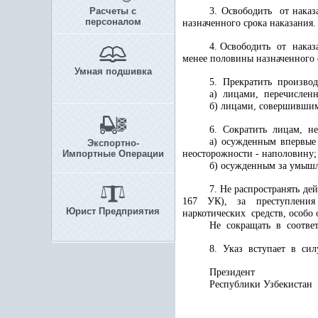
Расчеты с
3. Освободить от нак
персоналом
назначенного срока наказания.
4. Освободить от нака
менее половины назначенного 
Умная подшивка
5. Прекратить производ
а) лицами, перечисле
б) лицами, совершившим
6. Сократить лицам, не
а) осужденным впервые
Экспортно-
Импортные Операции
неосторожности - наполовину;
б) осужденным за умышл
7. Не распространять де
167 УК), за преступления в
Юрист Предприятия
наркотических средств, особо
Не сокращать в соотве
8. Указ вступает в сил
Президент
Республики Узб