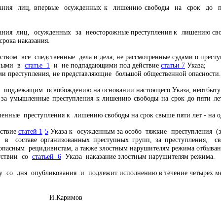
азания лиц, впервые осужденных к лишению свободы на срок до пя
зания лиц, осужденных за неосторожные преступления к лишению сво
срока наказания.
ством все следственные дела и дела, не рассмотренные судами о престу
нными в
статье 1
и не подпадающими под действие
статьи 7
Указа;
и преступления, не представляющие большой общественной опасности.
 подлежащим освобождению на основании настоящего Указа, неотбытую 
 за умышленные преступления к лишению свободы на срок до пяти л
енные преступления к лишению свободы на срок свыше пяти лет - на од
йствие
статей 1
-
5
Указа к осужденным за особо тяжкие преступления (з
 составе организованных преступных групп, за преступления, св
 опасным рецидивистам, а также злостным нарушителям режима отбыван
тствии со
статьей 6
Указа наказание злостным нарушителям режима.
у со дня опубликования и подлежит исполнению в течение четырех ме
екистан И.Каримов