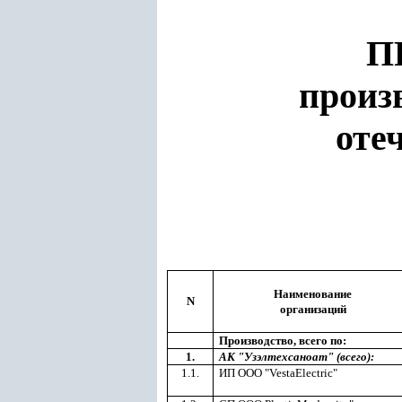
П
произ
оте
Наименование
N
организаций
Производство, всего по:
1.
АК "Узэлтехсаноат" (всего):
1.1.
ИП ООО "VestaElectric"