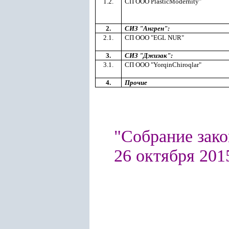
1.2.
СП ООО PlasticModernity"
2.
СИЗ "Ангрен":
2.1.
СП ООО "EGL NUR"
3.
СИЗ "Джизак":
3.1.
СП ООО "YorqinChiroqlar"
4.
Прочие
"Собрание зако
26 октября 2015 