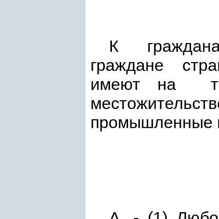
К граждан
граждане стра
имеют на те
местожительс
промышленные и
А. - (1) Люб