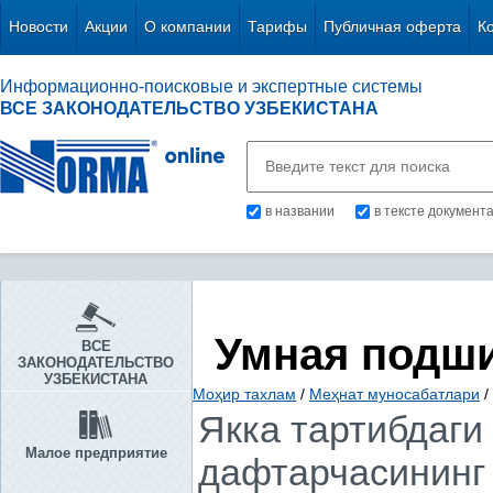
Новости
Акции
О компании
Тарифы
Публичная оферта
К
Информационно-поисковые и экспертные системы
ВСЕ ЗАКОНОДАТЕЛЬСТВО УЗБЕКИСТАНА
в названии
в тексте документ
Умная подш
ВСЕ
ЗАКОНОДАТЕЛЬСТВО
УЗБЕКИСТАНА
Моҳир тахлам
/
Меҳнат муносабатлари
/
Якка тартибдаги
Малое предприятие
дафтарчасининг 