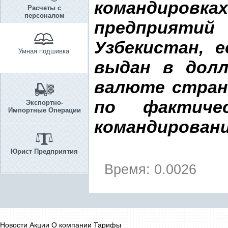
командировка
Расчеты с
персоналом
предприятий 
Узбекистан, 
Умная подшивка
выдан в дол
валюте стран
по фактиче
Экспортно-
Импортные Операции
командировани
Юрист Предприятия
Время: 0.0026
Новости
Акции
О компании
Тарифы