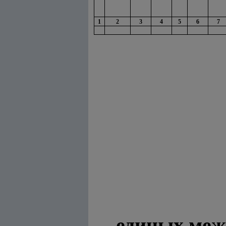
1
2
3
4
5
6
7
единых меж