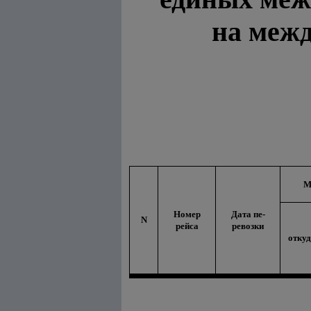
на межд
М
Номер
Дата пе-
N
рейса
ревозки
откуд