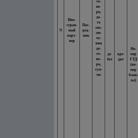
го-
во-
ра,
да
-
Ино-
та
стран-
Пос-
зак-
N
ный
ред-
лю-
парт-
ник
че-
нер
ния
до-
Но-
го-
де-
кре-
мер
во-
бет
дит
ГТД
ра,
(но-
сум-
мер
ма
блан-
ка)