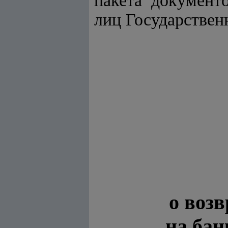
пакета документ
лиц Государствен
о воз
на бан