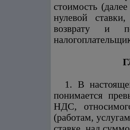
стоимость (далее
нулевой ставки
возврату и пе
налогоплательщик
Г
1. В настоящ
понимается прев
НДС, относимог
(работам, услуга
ставке, над суммо