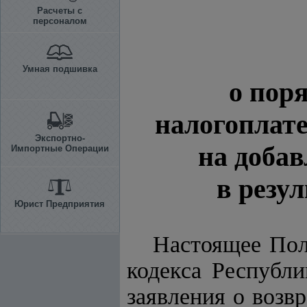
Расчеты с
персоналом
Умная подшивка
о пор
налогоплат
Экспортно-
на доба
Импортные Операции
в резу
Юрист Предприятия
Настоящее Пол
кодекса Республ
заявления о возв