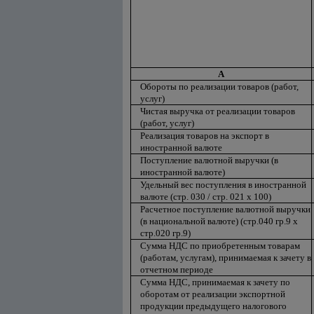
А
Обороты по реализации товаров (работ,
услуг)
Чистая выручка от реализации товаров
(работ, услуг)
Реализация товаров на экспорт в
иностранной валюте
Поступление валютной выручки (в
иностранной валюте)
Удельный вес поступления в иностранной
валюте (стр. 030 / стр. 021 х 100)
Расчетное поступление валютной выручки
(в национальной валюте) (стр.040 гр.9 х
стр.020 гр.9)
Сумма НДС по приобретенным товарам
(работам, услугам), принимаемая к зачету в
отчетном периоде
Сумма НДС, принимаемая к зачету по
оборотам от реализации экспортной
продукции предыдущего налогового