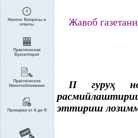
Жавоб газетани
Налоги: Вопросы и
ответы
Практическая
Бухгалтерия
Практическое
II гуру
ҳ
но
Налогообложение
расмийлаштири
эттириш лозим
Проверки от А до Я