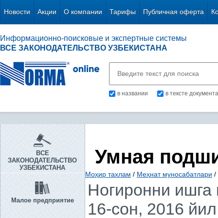
Новости
Акции
О компании
Тарифы
Публичная оферта
К
Информационно-поисковые и экспертные системы
ВСЕ ЗАКОНОДАТЕЛЬСТВО УЗБЕКИСТАНА
в названии
в тексте документ
Умная подш
ВСЕ
ЗАКОНОДАТЕЛЬСТВО
УЗБЕКИСТАНА
Моҳир тахлам
/
Меҳнат муносабатлари
/
Ногиронни ишга
Малое предприятие
16-сон, 2016 йил