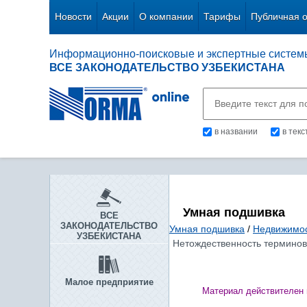
Новости
Акции
О компании
Тарифы
Публичная 
Информационно-поисковые и экспертные систем
ВСЕ ЗАКОНОДАТЕЛЬСТВО УЗБЕКИСТАНА
в названии
в тек
Умная подшивка
ВСЕ
ЗАКОНОДАТЕЛЬСТВО
Умная подшивка
/
Недвижимос
УЗБЕКИСТАНА
Нетождественность терминов
Малое предприятие
Материал действителен 