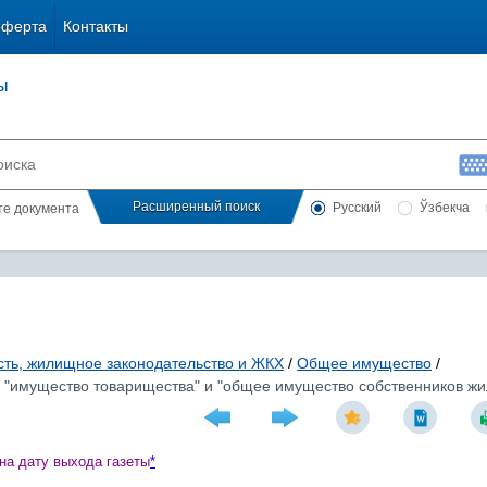
оферта
Контакты
ы
Расширенный поиск
Русский
Ўзбекча
сте документа
ть, жилищное законодательство и ЖКХ
/
Общее имущество
/
 "имущество товарищества" и "общее имущество собственников жил
на дату выхода газеты
*