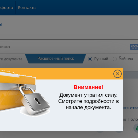
оферта
Контакты
ы
Расширенный поиск
Русский
Ўзбекча
сте документа
Внимание!
Документ утратил силу.
ЬСТВО УЗБЕКИСТАНА
Смотрите подробности в
начале документа.
а правопорядка. Безопасность. Административная и уголовная отв
Узбекистан от 23.12.1994 г. N УП-1027 "О введении в действие Пол