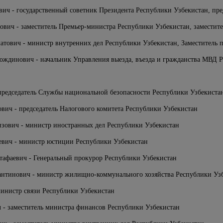
вич - государственный советник Президента Республики Узбекистан, пре
вич - заместитель Премьер-министра Республики Узбекистан, заместите
тович - министр внутренних дел Республики Узбекистан, Заместитель п
динович - начальник Управления выезда, въезда и гражданства МВД Ре
председатель Службы национальной безопасности Республики Узбекиста
вич - председатель Налогового комитета Республики Узбекистан
зович - министр иностранных дел Республики Узбекистан
вич - министр юстиции Республики Узбекистан
афаевич - Генеральный прокурор Республики Узбекистан
нтинович - министр жилищно-коммунального хозяйства Республики Уз
инистр связи Республики Узбекистан
ч - заместитель министра финансов Республики Узбекистан