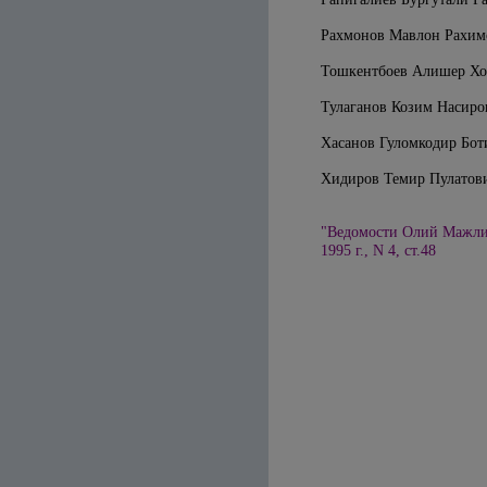
Рахмонов Мавлон Рахимо
Тошкентбоев Алишер Хо
Тулаганов Козим Насиро
Хасанов Гуломкодир Бот
Хидиров Темир Пулатови
"Ведомости Олий Мажлис
1995 г., N 4, ст.48