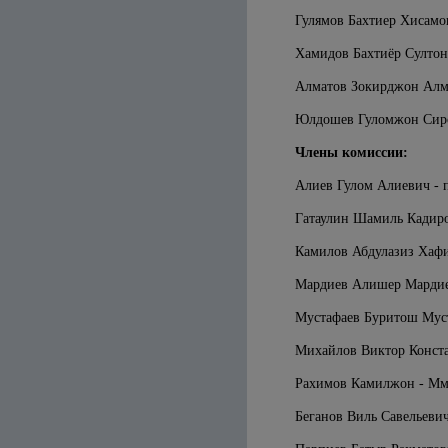
Гулямов Бахтиер Хисамо
Хамидов Бахтиёр Султоно
Алматов Зокирджон Алма
Юлдошев Гуломжон Сирож
Члены комиссии:
Алиев Гулом Алиевич - 
Гатаулин Шамиль Кадиро
Камилов Абдулазиз Хафи
Мардиев Алишер Мардие
Мустафаев Буритош Муст
Михайлов Виктор Конста
Рахимов Камилжон - Мм
Беганов Виль Савельеви