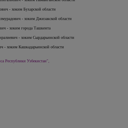
вич - хоким Бухарской области
лмурадович - хоким Джизакской области
вич - хоким города Ташкента
иралиевич - хоким Сырдарьинской области
ч - хоким Кашкадарьинской области
а Республики Узбекистан",