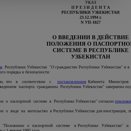
УКАЗ
П
Р
Е
З
И
Д
Е
Н
Т
А
РЕСПУБЛИКИ УЗБЕКИСТАН
23.12.1994 г.
N УП-1027
О ВВЕДЕНИИ В ДЕЙСТВИЕ
ПОЛОЖЕНИЯ О ПАСПОРТНО
СИСТЕМЕ В РЕСПУБЛИКЕ
УЗБЕКИСТАН
ом
Республики Узбекистан "О гражданстве Республики Узбекистан" и в ц
ого порядка и безопасности:
нию, что в соответствии с
постановлением
Кабинета Министров 
ведением паспорта гражданина Республики Узбекистан" завершена под
е о паспортной системе в Республике Узбекистан" согласно
приложе
е о виде на жительство в Республике Узбекистан для иностранцев, лиц
 "Положение о паспортной системе в Республике Узбекистан" и об
 с 1 января 1995 года.