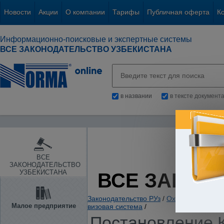
Новости
Акции
О компании
Тарифы
Публичная оферта
К
Информационно-поисковые и экспертные системы
ВСЕ ЗАКОНОДАТЕЛЬСТВО УЗБЕКИСТАНА
в названии
в тексте документ
ВСЕ
ЗАКОНОДАТЕЛЬСТВО
УЗБЕКИСТАНА
ВСЕ ЗАКОН
Законодательство РУз
/
Охрана правопор
Малое предприятие
визовая система
/
Постановление К