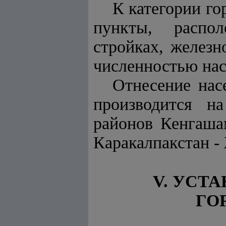
К категории го
пункты, распо
стройках, желез
численностью насе
Отнесение нас
производится н
районов Кенгаша
Каракалпакстан -
V. УСТ
ГО