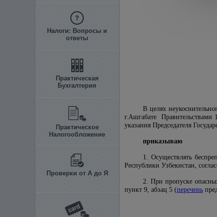
Налоги: Вопросы и
ответы
Практическая
Бухгалтерия
В целях неукоснительн
г.Ашгабате Правительствами 1
указания Председателя Государ
Практическое
Налогообложение
приказываю
1. Осуществлять беспре
Республики Узбекистан, согла
Проверки от А до Я
2. При пропуске опасны
пункт 9, абзац 5 (
перечень
пред