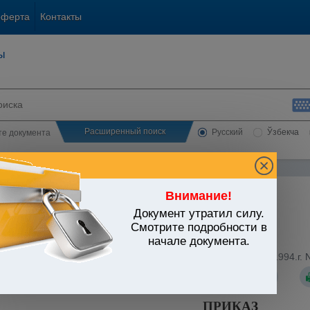
оферта
Контакты
ы
Расширенный поиск
Русский
Ўзбекча
сте документа
Внимание!
Документ утратил силу.
ЬСТВО УЗБЕКИСТАНА
Смотрите подробности в
начале документа.
народные отношения
/
Утратившие силу документы
/
дарственного соглашения (извлечение) (ГТУ ГНК от 30.07.1994.г. 
ПРИКАЗ