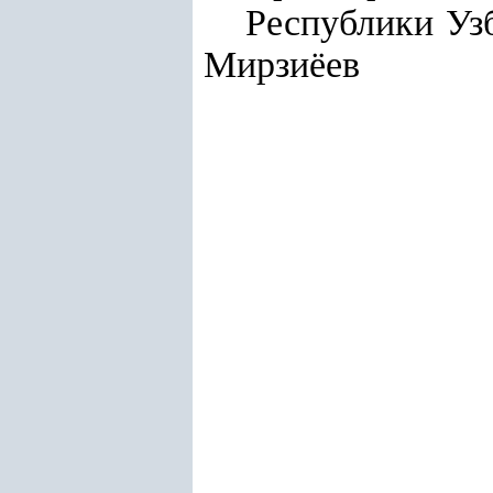
Респу
Мирзиёев