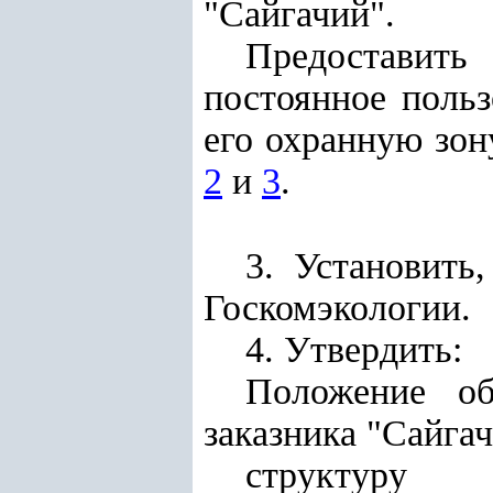
"Сайгачий".
Предоставить
постоянное поль
его охранную зон
2
и
3
.
3. Установить
Госкомэкологии
.
4. Утвердить:
Положение об
заказника "Сайга
структуру 