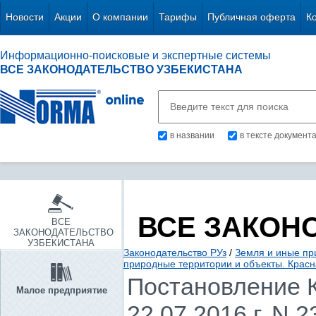
Новости
Акции
О компании
Тарифы
Публичная оферта
К
Информационно-поисковые и экспертные системы
ВСЕ ЗАКОНОДАТЕЛЬСТВО УЗБЕКИСТАНА
в названии
в тексте документ
ВСЕ ЗАКОН
ВСЕ
ЗАКОНОДАТЕЛЬСТВО
УЗБЕКИСТАНА
Законодательство РУз
/
Земля и иные пр
природные территории и объекты. Красн
Постановление К
Малое предприятие
22.07.2016 г. N 