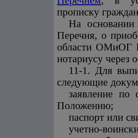
Перечнем
, в ус
прописку граждан
На основании
Перечня, о прио
области ОМиОГ Р
н
отариусу
через о
11-1. Для вы
следующие докум
заявление по
Положению;
паспорт или св
учетно-воински