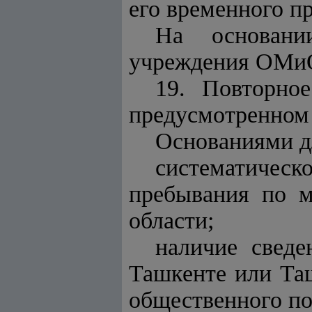
его временного п
На основании
учреждения ОМиО
19. Повторно
предусмотренно
Основаниями дл
систематиче
пребывания по м
области;
наличие сведе
Ташкенте или Таш
общественного по