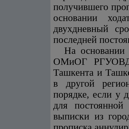
получившего проп
основании хода
двухдневный с
последней постоя
На основании 
ОМиОГ РГУОВД о
Ташкента и Ташке
в другой регио
порядке, если у 
для постоянной
выписки из горо
прописка аннулир