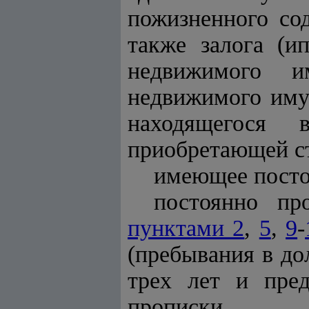
пожизненного со
также залога (и
недвижимого и
недвижимого иму
находящегося 
приобретающей ст
имеющее посто
постоянно пр
пунктами 2
,
5
,
9
-
(пребывания в до
трех лет и пре
прописки.