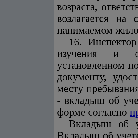
возраста, ответс
возлагается
на с
нанимаемом жил
16. Инспекто
изучения и о
установленном по
документу, удос
месту пребывания
- вкладыш об у
форме согласно
п
Вкладыш об у
Вкладыш об учет