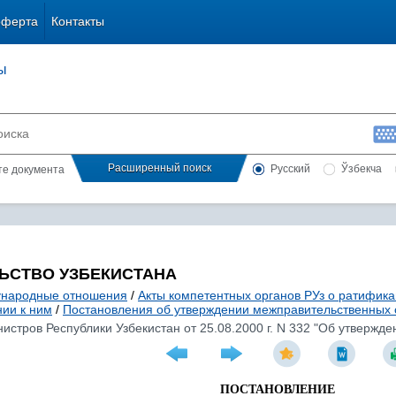
оферта
Контакты
ы
Расширенный поиск
Русский
Ўзбекча
сте документа
ЬСТВО УЗБЕКИСТАНА
народные отношения
/
Акты компетентных органов РУз о ратифик
ии к ним
/
Постановления об утверждении межправительственных
стров Республики Узбекистан от 25.08.2000 г. N 332 "Об утверж
ПОСТАНОВЛЕНИЕ