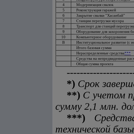
4
Модернизация свалок
5
Реконструкция гаражей
6
Закрытие свалки ”Хасанбай”
7
Станции перегрузки мусора
8
Транспорт для станций перегрузк
9
Оборудование для захоронения б
10
Компьютерное оборудование
В
Институциональное развитие (с и
Итого базовая сумма
Нераспределенные средства
***
Средства на непредвиденные рас
Общая сумма проекта
--------------------
*)
Срок заверше
**)
С учетом п
сумму 2,1 млн. д
***)
Средств
технической базы