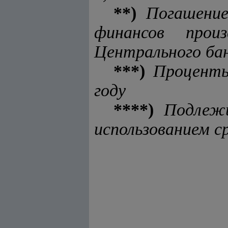
**)
Погашени
финансов прои
Центрального ба
***)
Проценты
году
****)
Подлеж
использованием с