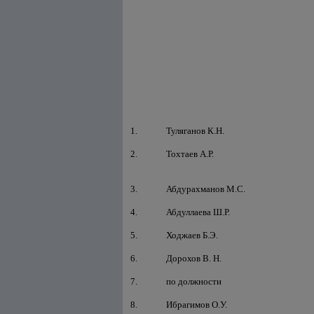
1.
Туляганов К.Н.
2.
Тохтаев А.Р.
3.
Абдурахманов М.С.
4.
Абдуллаева Ш.Р.
5.
Ходжаев Б.Э.
6.
Дорохов В. Н.
7.
по должности
8.
Ибрагимов О.У.